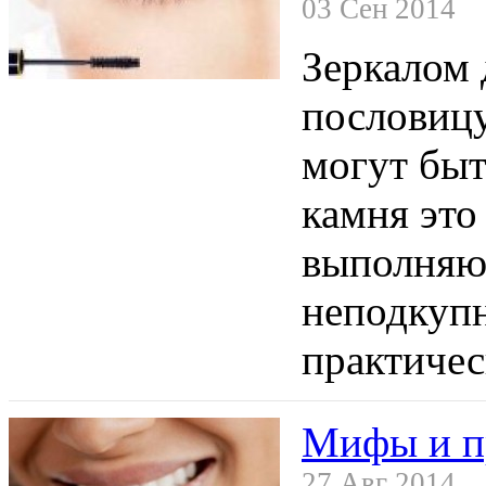
03 Сен 2014
Зеркалом 
пословицу
могут быт
камня это 
выполняют
неподкупн
практиче
Мифы и пр
27 Авг 2014