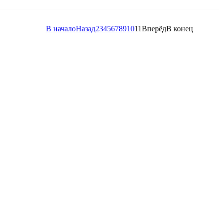
В начало
Назад
2
3
4
5
6
7
8
9
10
11
Вперёд
В конец