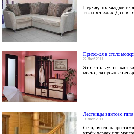
Первое, что каждый из н
тяжких трудов. Да и вы
Прихожая в стиле модер
22 Нояб 2014
Этот стиль учитывает к
место для проявления о
Лестницы винтово типа
18 Нояб 2014
Сегодня очень престижно
чтобы чердак или манс