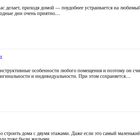
ас делает, приходя домой — поудобнее устраивается на любимый
ходные дни очень приятно…
н
онструктивные особенности любого помещения и поэтому он счита
ригинальности и индивидуальности. При этом сохраняется…
 строить дома с двумя этажами. Даже если это самый маленький 
арда тоже были жилыми.…