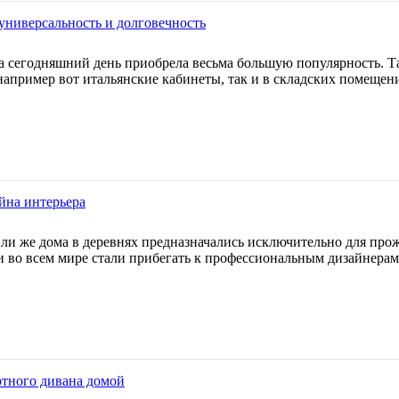
 универсальность и долговечность
а сегодняшний день приобрела весьма большую популярность. Та
 например вот итальянские кабинеты, так и в складских помеще
йна интерьера
ли же дома в деревнях предназначались исключительно для про
и во всем мире стали прибегать к профессиональным дизайнера
ртного дивана домой