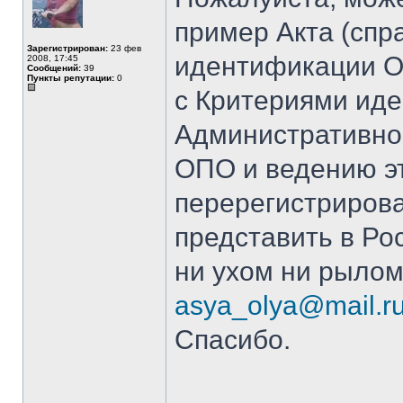
пример Акта (спр
Зарегистрирован:
23 фев
идентификации О
2008, 17:45
Сообщений:
39
Пункты репутации:
0
с Критериями иде
Административно
ОПО и ведению эт
перерегистрирова
представить в Ро
ни ухом ни рылом 
asya_olya@mail.r
Спасибо.