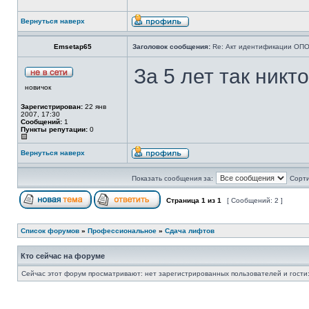
Вернуться наверх
Emsetap65
Заголовок сообщения:
Re: Акт идентификации ОПО 
За 5 лет так никто
новичок
Зарегистрирован:
22 янв
2007, 17:30
Сообщений:
1
Пункты репутации:
0
Вернуться наверх
Показать сообщения за:
Сорти
Страница
1
из
1
[ Сообщений: 2 ]
Список форумов
»
Профессиональное
»
Сдача лифтов
Кто сейчас на форуме
Сейчас этот форум просматривают: нет зарегистрированных пользователей и гости: