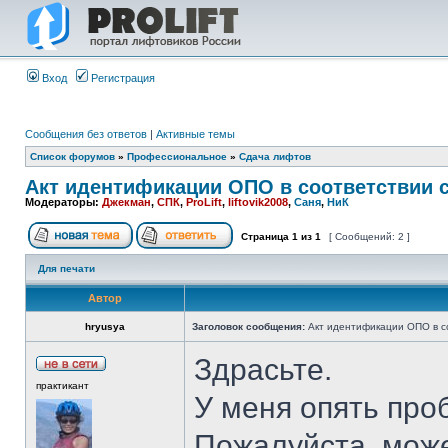
Вход
Регистрация
Сообщения без ответов
|
Активные темы
Список форумов
»
Профессиональное
»
Сдача лифтов
Акт идентификации ОПО в соответствии с 
Модераторы:
Джекман
,
СПК
,
ProLift
,
liftovik2008
,
Саня
,
НиК
Страница
1
из
1
[ Сообщений: 2 ]
Для печати
Автор
hryusya
Заголовок сообщения:
Акт идентификации ОПО в со
Здрасьте.
практикант
У меня опять про
Пожалуйста, може