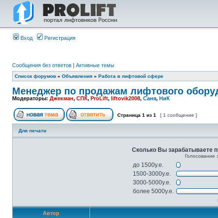
Вход
Регистрация
Сообщения без ответов
|
Активные темы
Список форумов
»
Объявления
»
Работа в лифтовой сфере
Менеджер по продажам лифтового обору
Модераторы:
Джекман
,
СПК
,
ProLift
,
liftovik2008
,
Саня
,
НиК
Страница
1
из
1
[ 1 сообщение ]
Для печати
Сколько Вы зарабатываете пр
Голосование 
до 1500у.е.
1500-3000у.е.
3000-5000у.е.
более 5000у.е.
Автор