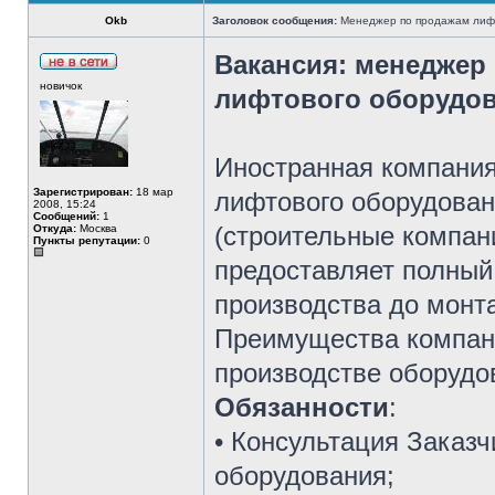
Okb
Заголовок сообщения:
Менеджер по продажам лифт
Вакансия: менеджер
новичок
лифтового оборудов
Иностранная компания
Зарегистрирован:
18 мар
лифтового оборудован
2008, 15:24
Сообщений:
1
(строительные компани
Откуда:
Москва
Пункты репутации:
0
предоставляет полный 
производства до монт
Преимущества компани
производстве оборудо
Обязанности
:
• Консультация Заказч
оборудования;