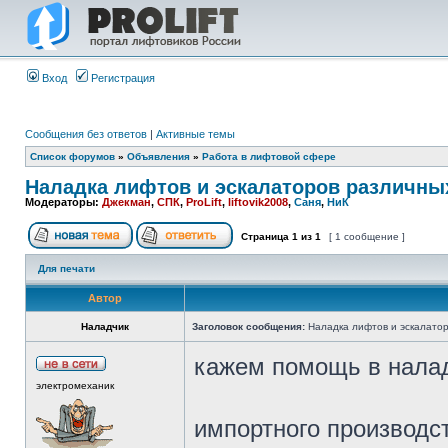
Вход
Регистрация
Сообщения без ответов
|
Активные темы
Список форумов
»
Объявления
»
Работа в лифтовой сфере
Наладка лифтов и эскалаторов различны
Модераторы:
Джекман
,
СПК
,
ProLift
,
liftovik2008
,
Саня
,
НиК
Страница
1
из
1
[ 1 сообщение ]
Для печати
Автор
Наладчик
Заголовок сообщения:
Наладка лифтов и эскалато
кажем помощь в налад
электромеханик
импортного производст