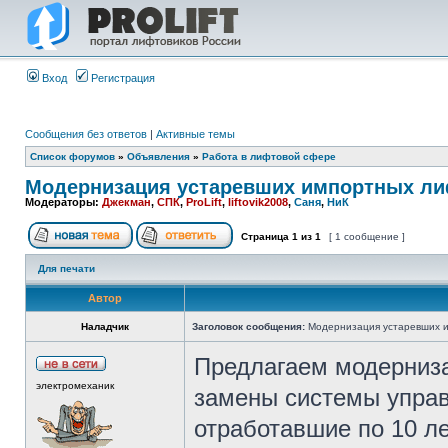
Вход
Регистрация
Сообщения без ответов
|
Активные темы
Список форумов
»
Объявления
»
Работа в лифтовой сфере
Модернизация устаревших импортных ли
Модераторы:
Джекман
,
СПК
,
ProLift
,
liftovik2008
,
Саня
,
НиК
Страница
1
из
1
[ 1 сообщение ]
Для печати
Автор
Наладчик
Заголовок сообщения:
Модернизация устаревших и
Предлагаем модерниз
электромеханик
замены системы управ
отработавшие по 10 ле