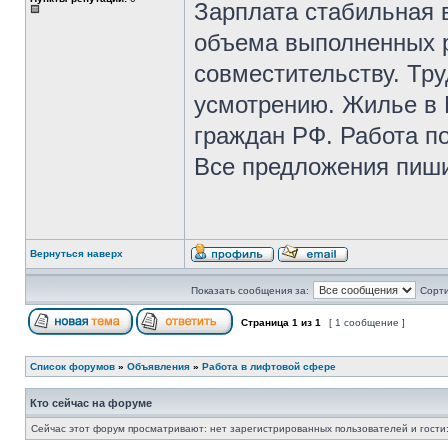
Зарплата стабильная в
объема выполненных р
совместительству. Тр
усмотрению. Жилье в 
граждан РФ. Работа п
Все предложения пиши
Вернуться наверх
Показать сообщения за:
Сорти
Страница
1
из
1
[ 1 сообщение ]
Список форумов
»
Объявления
»
Работа в лифтовой сфере
Кто сейчас на форуме
Сейчас этот форум просматривают: нет зарегистрированных пользователей и гости: