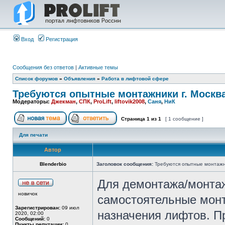
Вход
Регистрация
Сообщения без ответов
|
Активные темы
Список форумов
»
Объявления
»
Работа в лифтовой сфере
Требуются опытные монтажники г. Москв
Модераторы:
Джекман
,
СПК
,
ProLift
,
liftovik2008
,
Саня
,
НиК
Страница
1
из
1
[ 1 сообщение ]
Для печати
Автор
Blenderbio
Заголовок сообщения:
Требуются опытные монтажни
Для демонтажа/монтаж
новичок
самостоятельные монт
Зарегистрирован:
09 июл
назначения лифтов. П
2020, 02:00
Сообщений:
0
Пункты репутации:
0