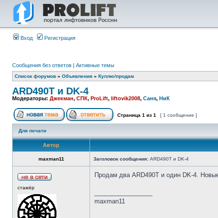
Вход
Регистрация
Сообщения без ответов
|
Активные темы
Список форумов
»
Объявления
»
Куплю/продам
ARD490T и DK-4
Модераторы:
Джекман
,
СПК
,
ProLift
,
liftovik2008
,
Саня
,
НиК
Страница
1
из
1
[ 1 сообщение ]
Для печати
Автор
maxman11
Заголовок сообщения:
ARD490T и DK-4
Продам два ARD490T и один DK-4. Новы
стажёр
_________________
maxman11