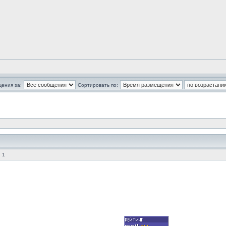
щения за:
Сортировать по:
 1