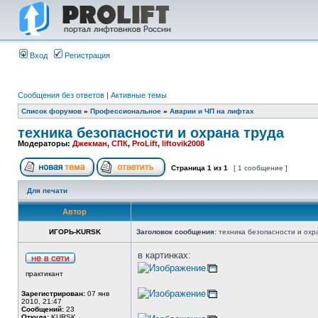
Вход
Регистрация
Сообщения без ответов
|
Активные темы
Список форумов
»
Профессиональное
»
Аварии и ЧП на лифтах
техника безопасности и охрана труда
Модераторы:
Джекман
,
СПК
,
ProLift
,
liftovik2008
Страница
1
из
1
[ 1 сообщение ]
Для печати
Автор
ИГОРЬ-KURSK
Заголовок сообщения:
техника безопасности и охр
в картинках:
практикант
Зарегистрирован:
07 янв
2010, 21:47
Сообщений:
23
Откуда:
KURSK