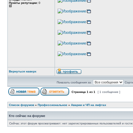
Пункты репутации:
0
Вернуться наверх
Показать сообщения за:
Сорти
Страница
1
из
1
[ 1 сообщение ]
Список форумов
»
Профессиональное
»
Аварии и ЧП на лифтах
Кто сейчас на форуме
Сейчас этот форум просматривают: нет зарегистрированных пользователей и гости: