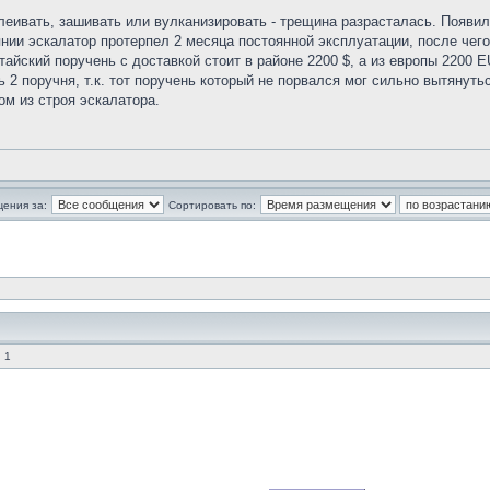
аклеивать, зашивать или вулканизировать - трещина разрасталась. Появи
нии эскалатор протерпел 2 месяца постоянной эксплуатации, после чего
тайский поручень с доставкой стоит в районе 2200 $, а из европы 2200 E
 2 поручня, т.к. тот поручень который не порвался мог сильно вытянут
м из строя эскалатора.
щения за:
Сортировать по:
 1