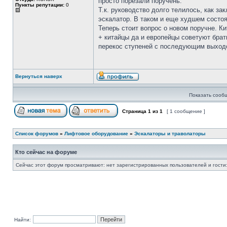
просто порезали поручень.
Пункты репутации:
0
Т.к. руководство долго телилось, как з
эскалатор. В таком и еще худшем состоя
Теперь стоит вопрос о новом поручне. Ки
+ китайцы да и европейцы советуют брать
перекос ступеней с последующим выходо
Вернуться наверх
Показать сооб
Страница
1
из
1
[ 1 сообщение ]
Список форумов
»
Лифтовое оборудование
»
Эскалаторы и траволаторы
Кто сейчас на форуме
Сейчас этот форум просматривают: нет зарегистрированных пользователей и гости:
Найти: