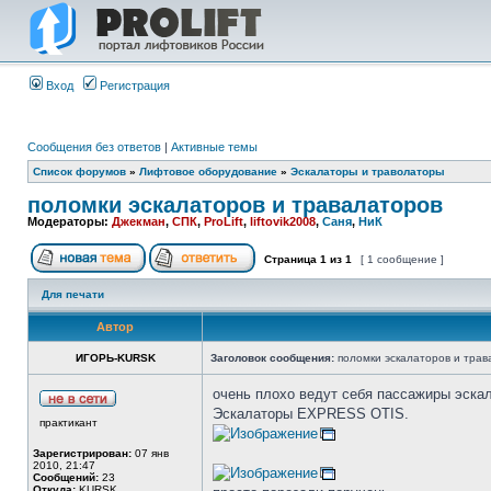
Вход
Регистрация
Сообщения без ответов
|
Активные темы
Список форумов
»
Лифтовое оборудование
»
Эскалаторы и траволаторы
поломки эскалаторов и травалаторов
Модераторы:
Джекман
,
СПК
,
ProLift
,
liftovik2008
,
Саня
,
НиК
Страница
1
из
1
[ 1 сообщение ]
Для печати
Автор
ИГОРЬ-KURSK
Заголовок сообщения:
поломки эскалаторов и трав
очень плохо ведут себя пассажиры эскал
Эскалаторы EXPRESS OTIS.
практикант
Зарегистрирован:
07 янв
2010, 21:47
Сообщений:
23
Откуда:
KURSK