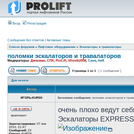
Вход
Регистрация
Сообщения без ответов
|
Активные темы
Список форумов
»
Лифтовое оборудование
»
Эскалаторы и траволаторы
поломки эскалаторов и травалаторов
Модераторы:
Джекман
,
СПК
,
ProLift
,
liftovik2008
,
Саня
,
НиК
Страница
1
из
1
[ 1 сообщение ]
Для печати
Автор
ИГОРЬ-KURSK
Заголовок сообщения:
поломки эскалаторов и трав
очень плохо ведут себ
практикант
Эскалаторы EXPRESS
Зарегистрирован:
07 янв
2010, 21:47
Сообщений:
23
Откуда:
KURSK