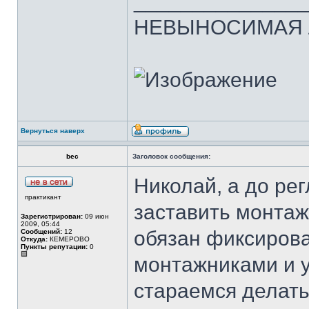
______________
НЕВЫНОСИМАЯ Л
Вернуться наверх
bec
Заголовок сообщения:
Николай, а до рег
практикант
заставить монтаж
Зарегистрирован:
09 июн
2009, 05:44
обязан фиксиров
Сообщений:
12
Откуда:
КЕМЕРОВО
Пункты репутации:
0
монтажниками и 
стараемся делать