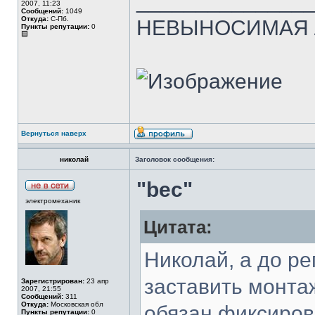
______________
2007, 11:23
Сообщений:
1049
Откуда:
С-Пб.
НЕВЫНОСИМАЯ Л
Пункты репутации:
0
Вернуться наверх
николай
Заголовок сообщения:
"bec"
электромеханик
Цитата:
Николай, а до ре
заставить монта
Зарегистрирован:
23 апр
2007, 21:55
Сообщений:
311
Откуда:
Московская обл
обязан фиксиров
Пункты репутации:
0