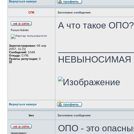
Вернуться наверх
СПК
Заголовок сообщения:
А что такое ОПО?
Forum Admin
______________
Зарегистрирован:
06 апр
2007, 11:23
Сообщений:
1049
Откуда:
С-Пб.
НЕВЫНОСИМАЯ Л
Пункты репутации:
0
Вернуться наверх
bec
Заголовок сообщения:
ОПО - это опасны
практикант