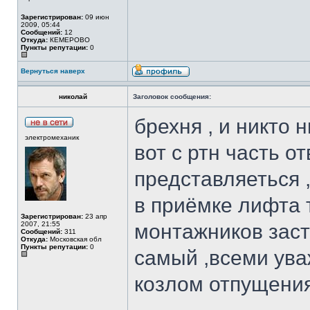
Зарегистрирован:
09 июн
2009, 05:44
Сообщений:
12
Откуда:
КЕМЕРОВО
Пункты репутации:
0
Вернуться наверх
николай
Заголовок сообщения:
брехня , и никто 
электромеханик
вот с ртн часть о
представляеться ,
в приёмке лифта 
Зарегистрирован:
23 апр
2007, 21:55
монтажников заст
Сообщений:
311
Откуда:
Московская обл
Пункты репутации:
0
самый ,всеми ува
козлом отпущения