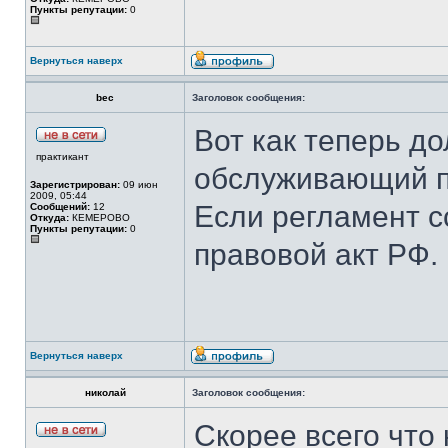
Пункты репутации:
0
Вернуться наверх
bec
Заголовок сообщения:
Вот как теперь д
практикант
обслуживающий 
Зарегистрирован:
09 июн
2009, 05:44
Если регламент 
Сообщений:
12
Откуда:
КЕМЕРОВО
Пункты репутации:
0
правовой акт РФ. 
Вернуться наверх
николай
Заголовок сообщения:
Скорее всего что