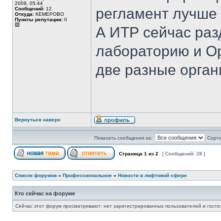
2009, 05:44
регламент лучше 
Сообщений:
12
Откуда:
КЕМЕРОВО
Пункты репутации:
0
А ИТР сейчас ра
лабораторию и Ор
две разные орган
Вернуться наверх
Показать сообщения за:
Сорти
Страница
1
из
2
[ Сообщений: 28 ]
Список форумов
»
Профессиональное
»
Новости в лифтовой сфере
Кто сейчас на форуме
Сейчас этот форум просматривают: нет зарегистрированных пользователей и гости: