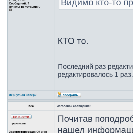
Видимо кто-то пр
2010, 11:04
Сообщений:
7
Пункты репутации:
0
КТО то.
Последний раз редакт
редактировалось 1 раз.
Вернуться наверх
bec
Заголовок сообщения:
Почитав поподроб
практикант
нашел информаци
Зарегистрирован:
09 июн