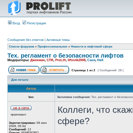
Вход
Регистрация
Сообщения без ответов
|
Активные темы
Список форумов
»
Профессиональное
»
Новости в лифтовой сфере
Тех. регламент о безопасности лифтов
Модераторы:
Джекман
,
СПК
,
ProLift
,
liftovik2008
,
Саня
,
НиК
Страница
1
из
2
[ Сообщений: 28 ]
Для печати
Автор
bec
Заголовок сообщения:
Тех. регламент о безопасно
Коллеги, что ска
практикант
сфере?
Зарегистрирован:
09 июн
2009, 05:44
Сообщений:
12
Откуда:
КЕМЕРОВО