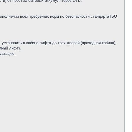
сти) от простых бытовых аккумуляторов 24 В;
выполнении всех требуемых норм по безопасности стандарта ISO
 установить в кабине лифта до трех дверей (проходная кабина),
мный лифт).
уатацию.