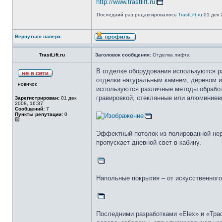
http://www.trastlift.ru
Последний раз редактировалось
TrastLift.ru
01 дек 
Вернуться наверх
TrastLift.ru
Заголовок сообщения:
Отделка лифта
В отделке оборудования используются ра
отделки натуральным камнем, деревом и
новичок
используются различные методы обработ
гравировкой, стеклянные или алюминиевы
Зарегистрирован:
01 дек
2008, 16:37
Сообщений:
7
Пункты репутации:
0
Эффектный потолок из полированной нер
пропускает дневной свет в кабину.
Напольные покрытия – от искусственного
Последними разработками «Elex» и «Трас