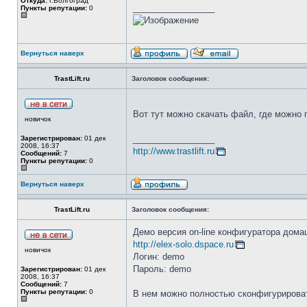
Откуда:
г.Волгоград
_________________
Пункты репутации:
0
Вернуться наверх
TrastLift.ru
Заголовок сообщения:
Вот тут можно скачать файл, где можно
новичок
_________________
Зарегистрирован:
01 дек
2008, 16:37
http://www.trastlift.ru
Сообщений:
7
Пункты репутации:
0
Вернуться наверх
TrastLift.ru
Заголовок сообщения:
Демо версия on-line конфигуратора дома
http://elex-solo.dspace.ru
новичок
Логин: demo
Пароль: demo
Зарегистрирован:
01 дек
2008, 16:37
Сообщений:
7
Пункты репутации:
0
В нем можно полностью сконфигурироват