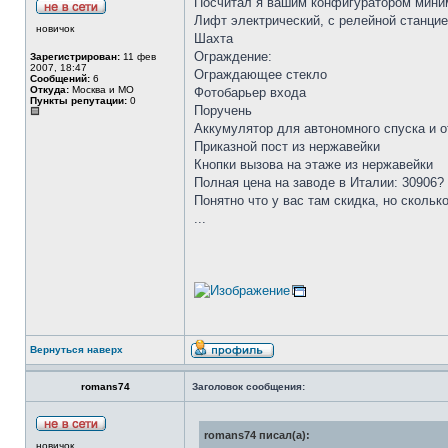
Посчитал я вашим конфигуратором мини
Лифт электрический, с релейной станцией
новичок
Шахта
Ограждение:
Зарегистрирован:
11 фев
2007, 18:47
Ограждающее стекло
Сообщений:
6
Откуда:
Москва и МО
Фотобарьер входа
Пункты репутации:
0
Поручень
Аккумулятор для автономного спуска и 
Приказной пост из нержавейки
Кнопки вызова на этаже из нержавейки
Полная цена на заводе в Италии: 30906?
Понятно что у вас там скидка, но скольк
...
Вернуться наверх
romans74
Заголовок сообщения:
romans74 писал(а):
новичок