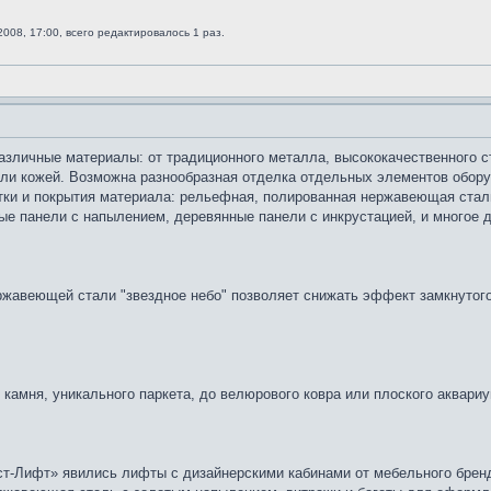
2008, 17:00, всего редактировалось 1 раз.
зличные материалы: от традиционного металла, высококачественного ст
ли кожей. Возможна разнообразная отделка отдельных элементов обору
ки и покрытия материала: рельефная, полированная нержавеющая сталь
е панели с напылением, деревянные панели с инкрустацией, и многое д
жавеющей стали "звездное небо" позволяет снижать эффект замкнутого 
 камня, уникального паркета, до велюрового ковра или плоского аквари
т-Лифт» явились лифты с дизайнерскими кабинами от мебельного бренда