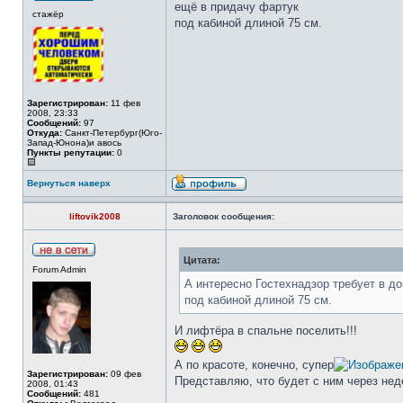
ещё в придачу фартук
стажёр
под кабиной длиной 75 см.
Зарегистрирован:
11 фев
2008, 23:33
Сообщений:
97
Откуда:
Санкт-Петербург(Юго-
Запад-Юнона)и авось
Пункты репутации:
0
Вернуться наверх
liftovik2008
Заголовок сообщения:
Цитата:
Forum Admin
А интересно Гостехнадзор требует в 
под кабиной длиной 75 см.
И лифтёра в спальне поселить!!!
А по красоте, конечно, супер
Зарегистрирован:
09 фев
Представляю, что будет с ним через неде
2008, 01:43
Сообщений:
481