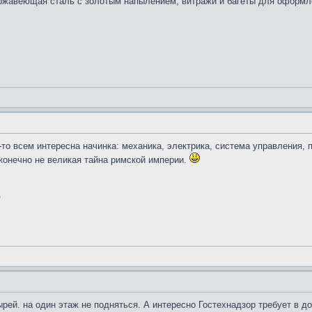
ержавеющая сталь с золотым напылением, витражи и багеты для оформл
-то всем интересна начинка: механика, электрика, система управления, 
 конечно не великая тайна римской империи.
©
рей. на один этаж не подняться. А интересно Гостехнадзор требует в 