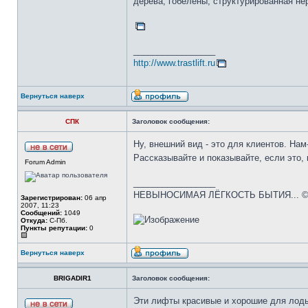
дерева, гобелены, структурированная н
_________________
http://www.trastlift.ru
Вернуться наверх
СПК
Заголовок сообщения:
Ну, внешний вид - это для клиентов. Нам
Рассказывайте и показывайте, если это,
Forum Admin
_________________
НЕВЫНОСИМАЯ ЛЁГКОСТЬ БЫТИЯ... 
Зарегистрирован:
06 апр
2007, 11:23
Сообщений:
1049
Откуда:
С-Пб.
Пункты репутации:
0
Вернуться наверх
BRIGADIR1
Заголовок сообщения:
Эти лифты красивые и хорошие для лоды