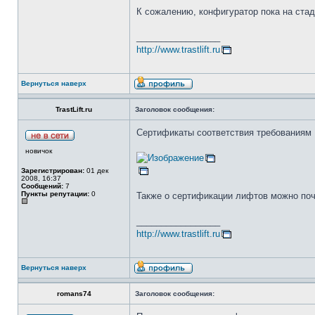
К сожалению, конфигуратор пока на стад
_________________
http://www.trastlift.ru
Вернуться наверх
TrastLift.ru
Заголовок сообщения:
Сертификаты соответствия требованиям 
новичок
Зарегистрирован:
01 дек
2008, 16:37
Сообщений:
7
Пункты репутации:
0
Также о сертификации лифтов можно по
_________________
http://www.trastlift.ru
Вернуться наверх
romans74
Заголовок сообщения: