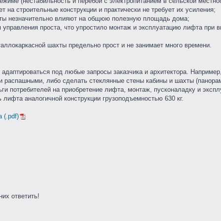
режиме (нестабильность и перебои с электропитанием в сельской местно
ет на строительные конструкции и практически не требует их усиления;
хты незначительно влияют на общюю полезную площадь дома;
ия управления проста, что упростило монтаж и эксплуатацию лифта при 
таллокаркасной шахты предельно прост и не занимает много времени.
 адаптироваться под любые запросы заказчика и архитектора. Например,
и распашными, либо сделать стеклянные стены кабины и шахты (панора
ги потребителей на приобретение лифта, монтаж, пусконаладку и экспл
 лифта аналогичной конструкции грузоподъемностью 630 кг.
(.pdf)
них ответить!