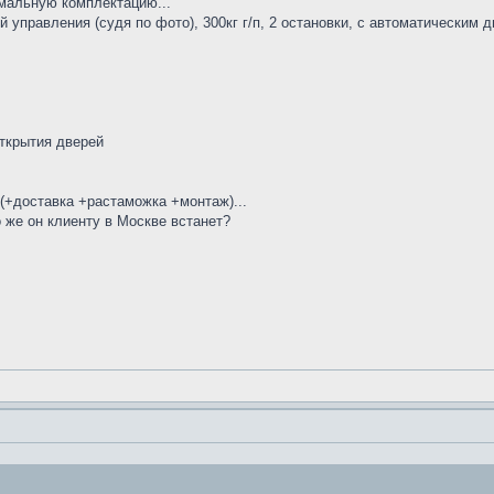
мальную комплектацию...
 управления (судя по фото), 300кг г/п, 2 остановки, с автоматическим 
открытия дверей
 (+доставка +растаможка +монтаж)...
о же он клиенту в Москве встанет?