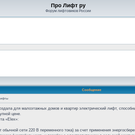
Про Лифт ру
Форум лифтовиков России
Сообщение
лифты
создала для малоэтажных домов и квартир электрический лифт, способн
тупной цене.
а «Elex»:
 от обычной сети 220 В переменного тока) за счет применения энергосбер