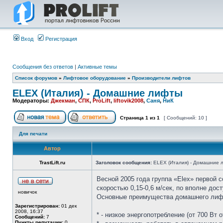
Вход
Регистрация
Сообщения без ответов
|
Активные темы
Список форумов
»
Лифтовое оборудование
»
Производители лифтов
ELEX (Италия) - Домашние лифты
Модераторы:
Джекман
,
СПК
,
ProLift
,
liftovik2008
,
Саня
,
НиК
Страница
1
из
1
[ Сообщений: 10 ]
Для печати
Автор
TrastLift.ru
Заголовок сообщения:
ELEX (Италия) - Домашние 
Весной 2005 года группа «Elex» первой 
скоростью 0,15-0,6 м/сек, по вполне дос
новичок
Основные преимущества домашнего лифт
Зарегистрирован:
01 дек
2008, 16:37
* - низкое энергопотребление (от 700 Вт
Сообщений:
7
Пункты репутации:
0