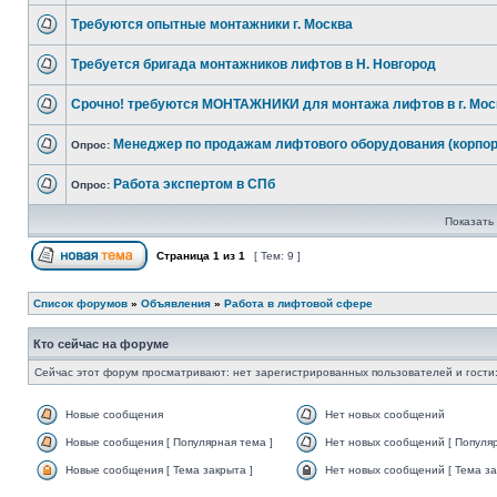
Требуются опытные монтажники г. Москва
Требуется бригада монтажников лифтов в Н. Новгород
Срочно! требуются МОНТАЖНИКИ для монтажа лифтов в г. Мос
Менеджер по продажам лифтового оборудования (корпо
Опрос:
Работа экспертом в СПб
Опрос:
Показать 
Страница
1
из
1
[ Тем: 9 ]
Список форумов
»
Объявления
»
Работа в лифтовой сфере
Кто сейчас на форуме
Сейчас этот форум просматривают: нет зарегистрированных пользователей и гости:
Новые сообщения
Нет новых сообщений
Новые сообщения [ Популярная тема ]
Нет новых сообщений [ Популяр
Новые сообщения [ Тема закрыта ]
Нет новых сообщений [ Тема за