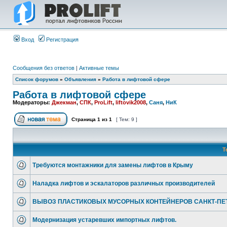
Вход
Регистрация
Сообщения без ответов
|
Активные темы
Список форумов
»
Объявления
»
Работа в лифтовой сфере
Работа в лифтовой сфере
Модераторы:
Джекман
,
СПК
,
ProLift
,
liftovik2008
,
Саня
,
НиК
Страница
1
из
1
[ Тем: 9 ]
Т
Требуются монтажники для замены лифтов в Крыму
Наладка лифтов и эскалаторов различных производителей
ВЫВОЗ ПЛАСТИКОВЫХ МУСОРНЫХ КОНТЕЙНЕРОВ САНКТ-ПЕ
Модернизация устаревших импортных лифтов.