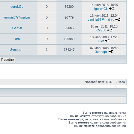
14 июл 2013, 16:07
IgorekGL
0
89300
IgorekGL
13 июн 2013, 12:04
yaninia87@mail.ru
0
90779
yaninia87@mail.ru
18 авг 2011, 18:15
KMZ58
0
92665
KMZ58
18 мар 2008, 17:23
Okb
0
125989
Okb
07 мар 2008, 15:46
Эксперт
1
174347
Эксперт
Часовой пояс: UTC + 3 часа
Вы
не можете
начинать темы
Вы
не можете
отвечать на сообщения
Вы
не можете
редактировать свои сообщения
Вы
не можете
удалять свои сообщения
Вы
не можете
добавлять вложения