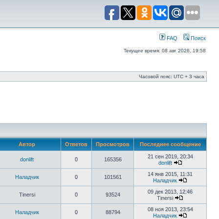
FAQ
Поиск
Текущее время: 08 авг 2026, 19:58
Часовой пояс: UTC + 3 часа
Автор
Ответов
Просмотров
Последнее сообщение
21 сен 2019, 20:34
donlift
0
165356
donlift
14 янв 2015, 11:31
Наладчик
0
101561
Наладчик
09 дек 2013, 12:46
Tinersi
0
93524
Tinersi
08 ноя 2013, 23:54
Наладчик
0
88794
Наладчик