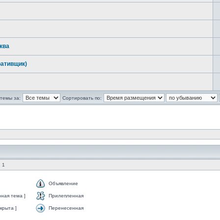
ква
ративщик)
темы за:
Сортировать по:
 1
Объявление
ная тема ]
Прилепленная
крыта ]
Перенесенная