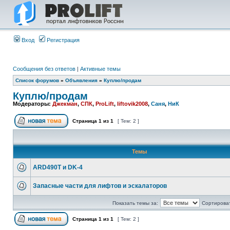
Вход
Регистрация
Сообщения без ответов
|
Активные темы
Список форумов
»
Объявления
»
Куплю/продам
Куплю/продам
Модераторы:
Джекман
,
СПК
,
ProLift
,
liftovik2008
,
Саня
,
НиК
Страница
1
из
1
[ Тем: 2 ]
Темы
ARD490T и DK-4
Запасные части для лифтов и эскалаторов
Показать темы за:
Сортироват
Страница
1
из
1
[ Тем: 2 ]