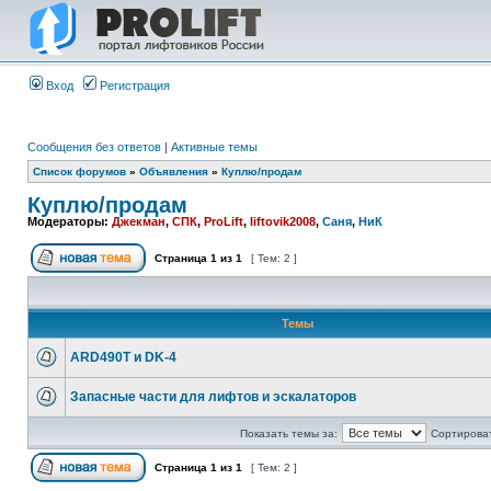
Вход
Регистрация
Сообщения без ответов
|
Активные темы
Список форумов
»
Объявления
»
Куплю/продам
Куплю/продам
Модераторы:
Джекман
,
СПК
,
ProLift
,
liftovik2008
,
Саня
,
НиК
Страница
1
из
1
[ Тем: 2 ]
Темы
ARD490T и DK-4
Запасные части для лифтов и эскалаторов
Показать темы за:
Сортироват
Страница
1
из
1
[ Тем: 2 ]