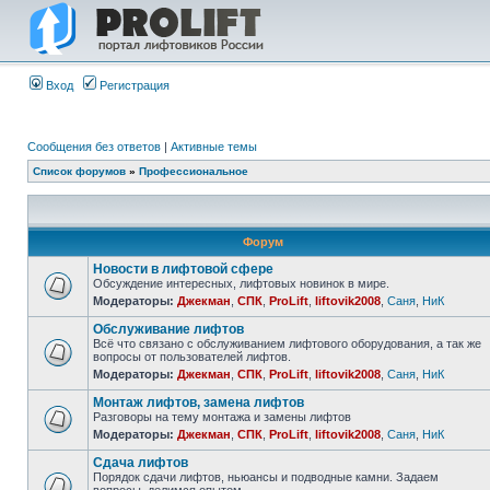
Вход
Регистрация
Сообщения без ответов
|
Активные темы
Список форумов
»
Профессиональное
Форум
Новости в лифтовой сфере
Обсуждение интересных, лифтовых новинок в мире.
Модераторы:
Джекман
,
СПК
,
ProLift
,
liftovik2008
,
Саня
,
НиК
Обслуживание лифтов
Всё что связано с обслуживанием лифтового оборудования, а так же
вопросы от пользователей лифтов.
Модераторы:
Джекман
,
СПК
,
ProLift
,
liftovik2008
,
Саня
,
НиК
Монтаж лифтов, замена лифтов
Разговоры на тему монтажа и замены лифтов
Модераторы:
Джекман
,
СПК
,
ProLift
,
liftovik2008
,
Саня
,
НиК
Сдача лифтов
Порядок сдачи лифтов, ньюансы и подводные камни. Задаем