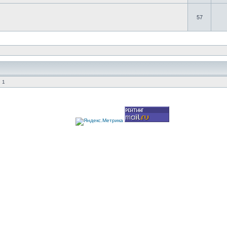
57
 1