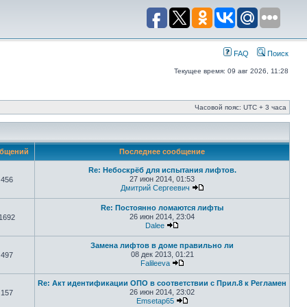
FAQ
Поиск
Текущее время: 09 авг 2026, 11:28
Часовой пояс: UTC + 3 часа
бщений
Последнее сообщение
Re: Небоскрёб для испытания лифтов.
27 июн 2014, 01:53
456
Дмитрий Сергеевич
Re: Постоянно ломаются лифты
26 июн 2014, 23:04
1692
Dalee
Замена лифтов в доме правильно ли
08 дек 2013, 01:21
497
Falileeva
Re: Акт идентификации ОПО в соответствии с Прил.8 к Регламен
26 июн 2014, 23:02
157
Emsetap65