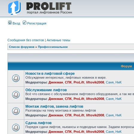
Вход
Регистрация
Сообщения без ответов
|
Активные темы
Список форумов
»
Профессиональное
Форум
Новости в лифтовой сфере
Обсуждение интересных, лифтовых новинок в мире.
Модераторы:
Джекман
,
СПК
,
ProLift
,
liftovik2008
,
Саня
,
НиК
Обслуживание лифтов
Всё что связано с обслуживанием лифтового оборудования, а так же 
Модераторы:
Джекман
,
СПК
,
ProLift
,
liftovik2008
,
Саня
,
НиК
Монтаж лифтов, замена лифтов
Разговоры на тему монтажа и замены лифтов
Модераторы:
Джекман
,
СПК
,
ProLift
,
liftovik2008
,
Саня
,
НиК
Сдача лифтов
Порядок сдачи лифтов, ньюансы и подводные камни. Задаем вопросы
Модераторы:
Джекман
,
СПК
,
ProLift
,
liftovik2008
,
Саня
,
НиК