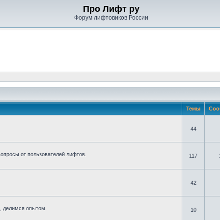
Про Лифт ру
Форум лифтовиков России
Темы
Соо
44
вопросы от пользователей лифтов.
117
42
, делимся опытом.
10