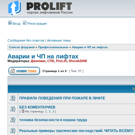
Вход
Регистрация
Сообщения без ответов
|
Активные темы
Список форумов
»
Профессиональное
»
Аварии и ЧП на лифтах
Аварии и ЧП на лифтах
Модераторы:
Джекман
,
СПК
,
ProLift
,
liftovik2008
Страница
1
из
3
[ Тем: 57 ]
Т
ПРАВИЛА ПОВЕДЕНИЯ ПРИ ПОЖАРЕ В ЛИФТЕ
БЕЗ КОМЕНТАРИЕВ
[
На страницу:
1
,
2
,
3
]
техника безопасности и охрана труда
Реальные примеры трагических последствий. ЧИТАТЬ ВСЕМ!!!