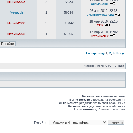
15 май 2010, 21:00
liftovik2008
2
72033
сибмеханик
06 апр 2010, 22:13
Megavolt
1
59098
электромеханоид
18 мар 2010, 22:15
liftovik2008
5
113042
СПК
17 мар 2010, 15:02
liftovik2008
1
57595
liftovik2008
На страницу
1
,
2
,
3
След.
Часовой пояс: UTC + 3 часа
Вы
не можете
начинать темы
Вы
не можете
отвечать на сообщения
Вы
не можете
редактировать свои сообщения
Вы
не можете
удалять свои сообщения
Вы
не можете
добавлять вложения
Перейти: