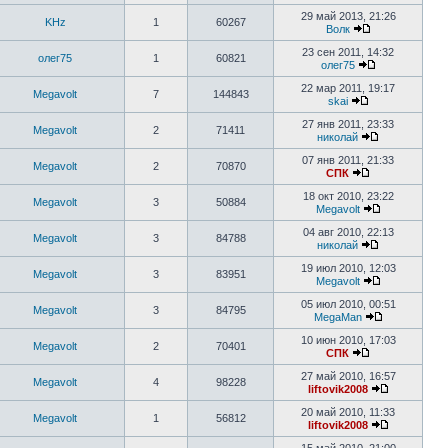
29 май 2013, 21:26
KHz
1
60267
Волк
23 сен 2011, 14:32
олег75
1
60821
олег75
22 мар 2011, 19:17
Megavolt
7
144843
skai
27 янв 2011, 23:33
Megavolt
2
71411
николай
07 янв 2011, 21:33
Megavolt
2
70870
СПК
18 окт 2010, 23:22
Megavolt
3
50884
Megavolt
04 авг 2010, 22:13
Megavolt
3
84788
николай
19 июл 2010, 12:03
Megavolt
3
83951
Megavolt
05 июл 2010, 00:51
Megavolt
3
84795
MegaMan
10 июн 2010, 17:03
Megavolt
2
70401
СПК
27 май 2010, 16:57
Megavolt
4
98228
liftovik2008
20 май 2010, 11:33
Megavolt
1
56812
liftovik2008