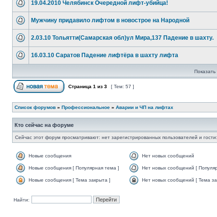
19.04.2010 Челябинск Очередной лифт-убийца!
Мужчину придавило лифтом в новострое на Народной
2.03.10 Тольятти(Самарская обл)ул Мира,137 Падение в шахту.
16.03.10 Саратов Падение лифтёра в шахту лифта
Показать 
Страница
1
из
3
[ Тем: 57 ]
Список форумов
»
Профессиональное
»
Аварии и ЧП на лифтах
Кто сейчас на форуме
Сейчас этот форум просматривают: нет зарегистрированных пользователей и гости:
Новые сообщения
Нет новых сообщений
Новые сообщения [ Популярная тема ]
Нет новых сообщений [ Популяр
Новые сообщения [ Тема закрыта ]
Нет новых сообщений [ Тема за
Найти: