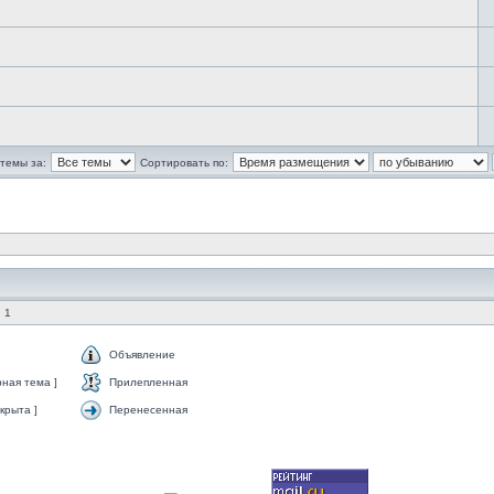
темы за:
Сортировать по:
 1
Объявление
ная тема ]
Прилепленная
крыта ]
Перенесенная