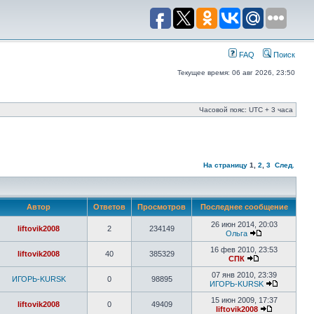
FAQ
Поиск
Текущее время: 06 авг 2026, 23:50
Часовой пояс: UTC + 3 часа
На страницу
1
,
2
,
3
След.
Автор
Ответов
Просмотров
Последнее сообщение
26 июн 2014, 20:03
liftovik2008
2
234149
Ольга
16 фев 2010, 23:53
liftovik2008
40
385329
СПК
07 янв 2010, 23:39
ИГОРЬ-KURSK
0
98895
ИГОРЬ-KURSK
15 июн 2009, 17:37
liftovik2008
0
49409
liftovik2008