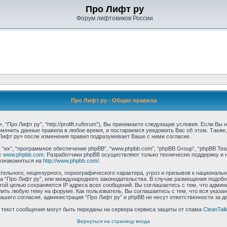
Про Лифт ру
Форум лифтовиков России
Про Лифт ру - Общие правила
“Про Лифт ру”, “http://prolift.ru/forum”), Вы принимаете следующие условия. Если Вы
зменить данные правила в любое время, и постараемся уведомить Вас об этом. Такж
Лифт ру» после изменения правил подразумевает Ваше с ними согласие.
их”, “программное обеспечение phpBB”, “www.phpbb.com”, “phpBB Group”, “phpBB Tea
с
www.phpbb.com
. Разработчики phpBB осуществляют только техническю поддержку и 
ознакомиться на
http://www.phpbb.com/
.
ельного, нецензурного, порнографического характера, угроз и призывов к националь
ума “Про Лифт ру”, или международного законодательства. В случае размещения под
этой целью сохраняются IP адреса всех сообщений. Вы соглашаетесь с тем, что админ
ить любую тему на форуме. Как пользователь, Вы соглашаетесь с тем, что вся указа
шего согласия, администрация “Про Лифт ру” и phpBB не несут ответственности за де
и текст сообщения могут быть переданы на сервера сервиса защиты от спама
CleanTal
Вернуться на страницу входа