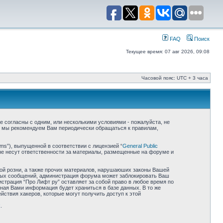
FAQ
Поиск
Текущее время: 07 авг 2026, 09:08
Часовой пояс: UTC + 3 часа
 не согласны с одним, или несколькими условиями - пожалуйста, не
е, мы рекомендуем Вам периодически обращаться к правилам,
ms”), выпущенной в соответствии с лицензией “
General Public
не несут ответственности за материалы, размещенные на форуме и
ной розни, а также прочих материалов, нарушаюших законы Вашей
обных сообщений, администрация форума может заблокировать Ваш
истрация “Про Лифт ру” оставляет за собой право в любое время по
нная Вами информация будет храниться в базе данных. В то же
йствия хакеров, которые могут получить доступ к этой
k
.