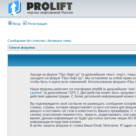
Вход
Регистрация
Сообщения без ответов
|
Активные темы
Список форумов
Заходя на форум “Про Лифт ру” (в дальнейшем «мы», «нас», «наш», 
заходите на форум “Про Лифт ру”. Мы оставляем за собой право и
чтобы быть в курсе всех изменений. Использование форума «Про 
Наши форумы работают на платформе phpBB (в дальнейшем “они”, “
License
” (в дальнейшем “GPL”). Дистрибутив может быть загружен 
действия администрации. С более детальной информацией можно 
Вы подтверждаете своё согласие не размещать сообщения оскорбит
страны, страны, которая предоставляет услуги хостинга для фор
аккаунт и поставить об этом в известность Вашего провайдера. С 
своему усмотрению переместить, закрыть, редактировать, или удал
время, данная информация не будет доступна третьим лицам без Ва
информации вследствие взлома.
В целях защиты форума от спама Ваши Email, Nickname, IP адрес 