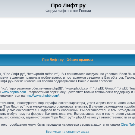
Про Лифт ру
Форум лифтовиков России
Про Лифт ру - Общие правила
“Про Лифт ру”, “http://prolift.ru/forum”), Вы принимаете следующие условия. Если Вы
зменить данные правила в любое время, и постараемся уведомить Вас об этом. Такж
Лифт ру» после изменения правил подразумевает Ваше с ними согласие.
их”, “программное обеспечение phpBB”, “www.phpbb.com”, “phpBB Group”, “phpBB Tea
с
www.phpbb.com
. Разработчики phpBB осуществляют только техническю поддержку и 
ознакомиться на
http://www.phpbb.com/
.
ельного, нецензурного, порнографического характера, угроз и призывов к националь
ума “Про Лифт ру”, или международного законодательства. В случае размещения под
этой целью сохраняются IP адреса всех сообщений. Вы соглашаетесь с тем, что админ
ить любую тему на форуме. Как пользователь, Вы соглашаетесь с тем, что вся указа
шего согласия, администрация “Про Лифт ру” и phpBB не несут ответственности за де
и текст сообщения могут быть переданы на сервера сервиса защиты от спама
CleanTal
Вернуться на страницу входа