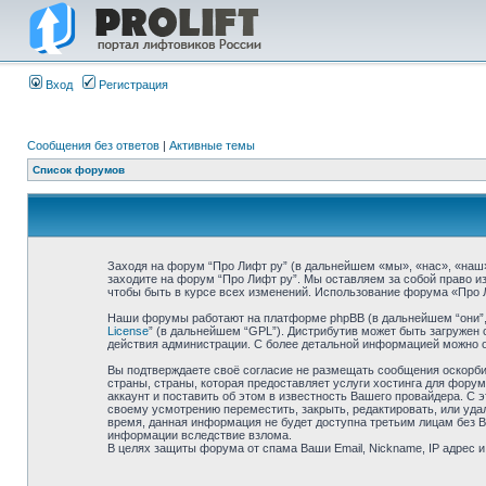
Вход
Регистрация
Сообщения без ответов
|
Активные темы
Список форумов
Заходя на форум “Про Лифт ру” (в дальнейшем «мы», «нас», «наш», 
заходите на форум “Про Лифт ру”. Мы оставляем за собой право и
чтобы быть в курсе всех изменений. Использование форума «Про 
Наши форумы работают на платформе phpBB (в дальнейшем “они”, “
License
” (в дальнейшем “GPL”). Дистрибутив может быть загружен 
действия администрации. С более детальной информацией можно 
Вы подтверждаете своё согласие не размещать сообщения оскорбит
страны, страны, которая предоставляет услуги хостинга для фор
аккаунт и поставить об этом в известность Вашего провайдера. С 
своему усмотрению переместить, закрыть, редактировать, или удал
время, данная информация не будет доступна третьим лицам без Ва
информации вследствие взлома.
В целях защиты форума от спама Ваши Email, Nickname, IP адрес 