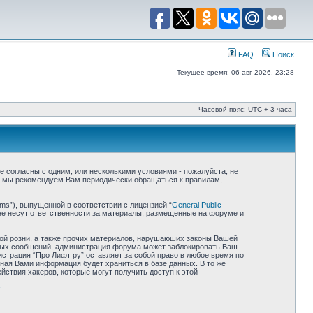
FAQ
Поиск
Текущее время: 06 авг 2026, 23:28
Часовой пояс: UTC + 3 часа
 не согласны с одним, или несколькими условиями - пожалуйста, не
е, мы рекомендуем Вам периодически обращаться к правилам,
ms”), выпущенной в соответствии с лицензией “
General Public
не несут ответственности за материалы, размещенные на форуме и
ной розни, а также прочих материалов, нарушаюших законы Вашей
обных сообщений, администрация форума может заблокировать Ваш
истрация “Про Лифт ру” оставляет за собой право в любое время по
нная Вами информация будет храниться в базе данных. В то же
йствия хакеров, которые могут получить доступ к этой
k
.