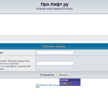
Про Лифт ру
Форум лифтовиков России
Отослать пароль
ля:
анный с Вашим аккаунтом.
ли его в центре
то e-mail адрес, указанный
ции.