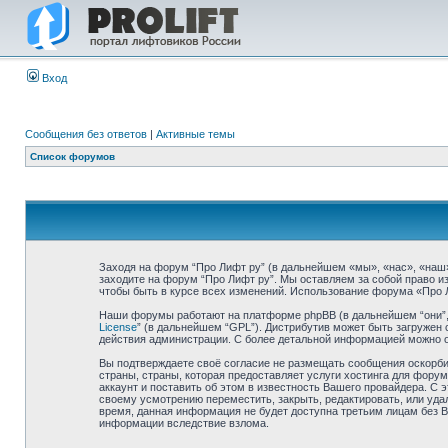
Вход
Сообщения без ответов
|
Активные темы
Список форумов
Заходя на форум “Про Лифт ру” (в дальнейшем «мы», «нас», «наш», 
заходите на форум “Про Лифт ру”. Мы оставляем за собой право и
чтобы быть в курсе всех изменений. Использование форума «Про 
Наши форумы работают на платформе phpBB (в дальнейшем “они”, “
License
” (в дальнейшем “GPL”). Дистрибутив может быть загружен 
действия администрации. С более детальной информацией можно 
Вы подтверждаете своё согласие не размещать сообщения оскорбит
страны, страны, которая предоставляет услуги хостинга для фор
аккаунт и поставить об этом в известность Вашего провайдера. С 
своему усмотрению переместить, закрыть, редактировать, или удал
время, данная информация не будет доступна третьим лицам без Ва
информации вследствие взлома.