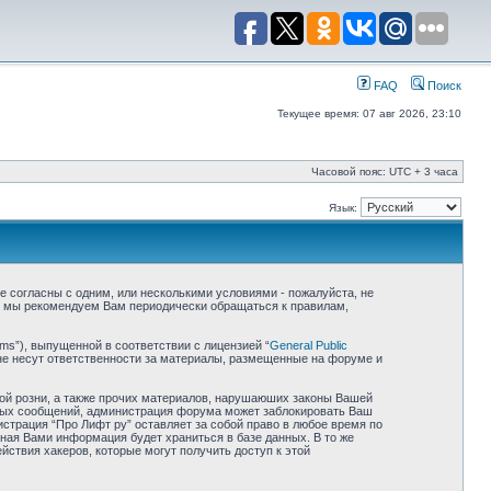
FAQ
Поиск
Текущее время: 07 авг 2026, 23:10
Часовой пояс: UTC + 3 часа
Язык:
 не согласны с одним, или несколькими условиями - пожалуйста, не
е, мы рекомендуем Вам периодически обращаться к правилам,
ms”), выпущенной в соответствии с лицензией “
General Public
не несут ответственности за материалы, размещенные на форуме и
ной розни, а также прочих материалов, нарушаюших законы Вашей
обных сообщений, администрация форума может заблокировать Ваш
истрация “Про Лифт ру” оставляет за собой право в любое время по
нная Вами информация будет храниться в базе данных. В то же
йствия хакеров, которые могут получить доступ к этой