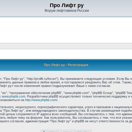
Про Лифт ру
Форум лифтовиков России
Про Лифт ру - Регистрация
“Про Лифт ру”, “http://prolift.ru/forum”), Вы принимаете следующие условия. Если Вы
зменить данные правила в любое время, и постараемся уведомить Вас об этом. Такж
Лифт ру» после изменения правил подразумевает Ваше с ними согласие.
их”, “программное обеспечение phpBB”, “www.phpbb.com”, “phpBB Group”, “phpBB Tea
с
www.phpbb.com
. Разработчики phpBB осуществляют только техническю поддержку и 
ознакомиться на
http://www.phpbb.com/
.
ельного, нецензурного, порнографического характера, угроз и призывов к националь
ума “Про Лифт ру”, или международного законодательства. В случае размещения под
этой целью сохраняются IP адреса всех сообщений. Вы соглашаетесь с тем, что админ
ить любую тему на форуме. Как пользователь, Вы соглашаетесь с тем, что вся указа
шего согласия, администрация “Про Лифт ру” и phpBB не несут ответственности за де