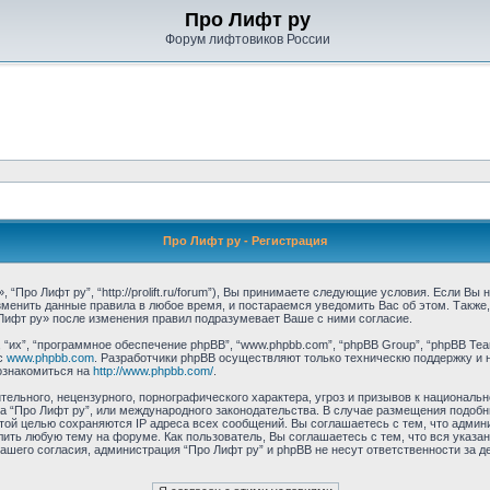
Про Лифт ру
Форум лифтовиков России
Про Лифт ру - Регистрация
“Про Лифт ру”, “http://prolift.ru/forum”), Вы принимаете следующие условия. Если Вы
зменить данные правила в любое время, и постараемся уведомить Вас об этом. Такж
Лифт ру» после изменения правил подразумевает Ваше с ними согласие.
их”, “программное обеспечение phpBB”, “www.phpbb.com”, “phpBB Group”, “phpBB Tea
с
www.phpbb.com
. Разработчики phpBB осуществляют только техническю поддержку и 
ознакомиться на
http://www.phpbb.com/
.
ельного, нецензурного, порнографического характера, угроз и призывов к националь
ума “Про Лифт ру”, или международного законодательства. В случае размещения под
этой целью сохраняются IP адреса всех сообщений. Вы соглашаетесь с тем, что админ
ить любую тему на форуме. Как пользователь, Вы соглашаетесь с тем, что вся указа
шего согласия, администрация “Про Лифт ру” и phpBB не несут ответственности за де