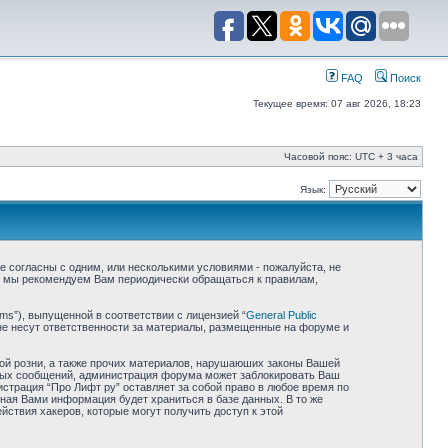
FAQ
Поиск
Текущее время: 07 авг 2026, 18:23
Часовой пояс: UTC + 3 часа
Язык:
 не согласны с одним, или несколькими условиями - пожалуйста, не
е, мы рекомендуем Вам периодически обращаться к правилам,
ms”), выпущенной в соответствии с лицензией “
General Public
не несут ответственности за материалы, размещенные на форуме и
ной розни, а также прочих материалов, нарушаюших законы Вашей
обных сообщений, администрация форума может заблокировать Ваш
истрация “Про Лифт ру” оставляет за собой право в любое время по
нная Вами информация будет храниться в базе данных. В то же
йствия хакеров, которые могут получить доступ к этой