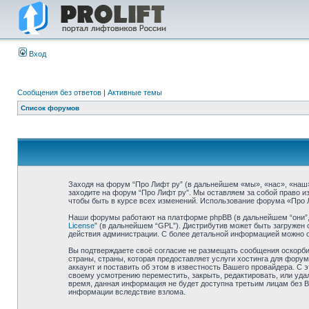
Вход
Сообщения без ответов
|
Активные темы
Список форумов
Заходя на форум “Про Лифт ру” (в дальнейшем «мы», «нас», «наш», 
заходите на форум “Про Лифт ру”. Мы оставляем за собой право и
чтобы быть в курсе всех изменений. Использование форума «Про 
Наши форумы работают на платформе phpBB (в дальнейшем “они”, “
License
” (в дальнейшем “GPL”). Дистрибутив может быть загружен 
действия администрации. С более детальной информацией можно 
Вы подтверждаете своё согласие не размещать сообщения оскорбит
страны, страны, которая предоставляет услуги хостинга для фор
аккаунт и поставить об этом в известность Вашего провайдера. С 
своему усмотрению переместить, закрыть, редактировать, или удал
время, данная информация не будет доступна третьим лицам без Ва
информации вследствие взлома.