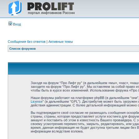
Вход
Сообщения без ответов
|
Активные темы
Список форумов
Заходя на форум “Про Лифт ру” (в дальнейшем «мы», «нас», «наш», 
заходите на форум “Про Лифт ру”. Мы оставляем за собой право и
чтобы быть в курсе всех изменений. Использование форума «Про 
Наши форумы работают на платформе phpBB (в дальнейшем “они”, “
License
” (в дальнейшем “GPL”). Дистрибутив может быть загружен 
действия администрации. С более детальной информацией можно 
Вы подтверждаете своё согласие не размещать сообщения оскорбит
страны, страны, которая предоставляет услуги хостинга для фор
аккаунт и поставить об этом в известность Вашего провайдера. С 
своему усмотрению переместить, закрыть, редактировать, или удал
время, данная информация не будет доступна третьим лицам без Ва
информации вследствие взлома.