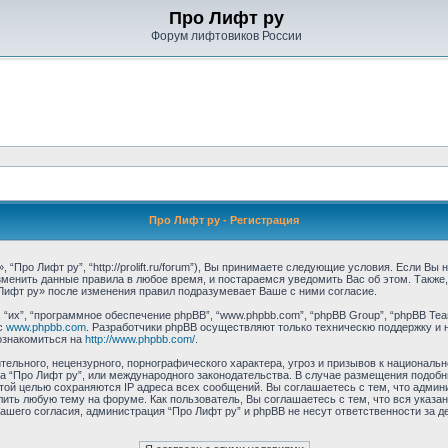
Про Лифт ру
Форум лифтовиков России
Про Лифт ру - Регистрация
“Про Лифт ру”, “http://prolift.ru/forum”), Вы принимаете следующие условия. Если Вы
зменить данные правила в любое время, и постараемся уведомить Вас об этом. Такж
Лифт ру» после изменения правил подразумевает Ваше с ними согласие.
их”, “программное обеспечение phpBB”, “www.phpbb.com”, “phpBB Group”, “phpBB Tea
с
www.phpbb.com
. Разработчики phpBB осуществляют только техническю поддержку и 
ознакомиться на
http://www.phpbb.com/
.
ельного, нецензурного, порнографического характера, угроз и призывов к националь
ума “Про Лифт ру”, или международного законодательства. В случае размещения под
этой целью сохраняются IP адреса всех сообщений. Вы соглашаетесь с тем, что админ
ить любую тему на форуме. Как пользователь, Вы соглашаетесь с тем, что вся указа
шего согласия, администрация “Про Лифт ру” и phpBB не несут ответственности за де