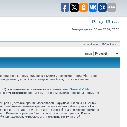
FAQ
Поиск
Текущее время: 06 авг 2026, 07:58
Часовой пояс: UTC + 3 часа
Язык:
 не согласны с одним, или несколькими условиями - пожалуйста, не
е, мы рекомендуем Вам периодически обращаться к правилам,
ms”), выпущенной в соответствии с лицензией “
General Public
не несут ответственности за материалы, размещенные на форуме и
ной розни, а также прочих материалов, нарушаюших законы Вашей
обных сообщений, администрация форума может заблокировать Ваш
истрация “Про Лифт ру” оставляет за собой право в любое время по
нная Вами информация будет храниться в базе данных. В то же
йствия хакеров, которые могут получить доступ к этой