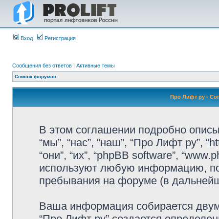
Вход
Регистрация
Сообщения без ответов
|
Активные темы
Список форумов
Про Лифт ру - С
В этом соглашении подробно описы
“мы”, “нас”, “наш”, “Про Лифт ру”, “h
“они”, “их”, “phpBB software”, “www
используют любую информацию, по
пребывания на форуме (в дальней
Ваша информация собирается двумя
“Про Лифт ру” создается определен