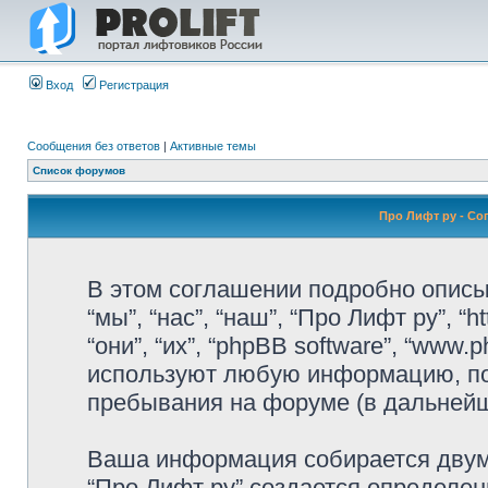
Вход
Регистрация
Сообщения без ответов
|
Активные темы
Список форумов
Про Лифт ру - С
В этом соглашении подробно описы
“мы”, “нас”, “наш”, “Про Лифт ру”, “h
“они”, “их”, “phpBB software”, “www
используют любую информацию, по
пребывания на форуме (в дальней
Ваша информация собирается двумя
“Про Лифт ру” создается определен