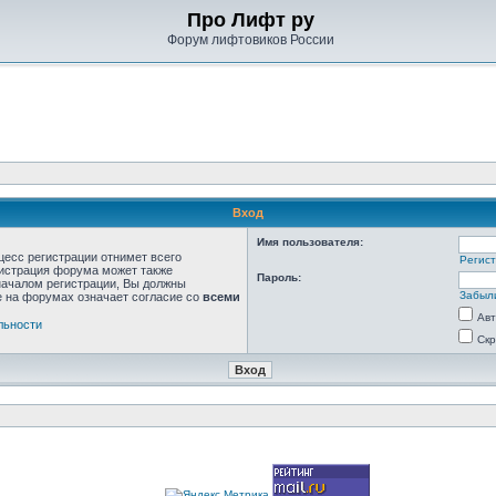
Про Лифт ру
Форум лифтовиков России
Вход
Имя пользователя:
цесс регистрации отнимет всего
Регис
нистрация форума может также
Пароль:
началом регистрации, Вы должны
Забыл
е на форумах означает согласие со
всеми
Авт
льности
Скр