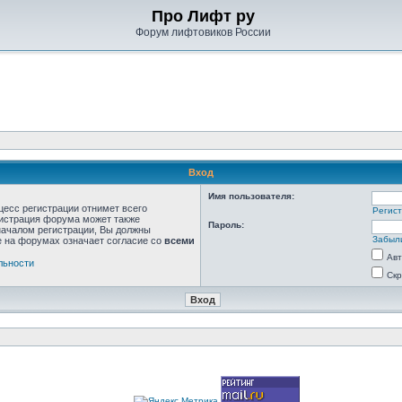
Про Лифт ру
Форум лифтовиков России
Вход
Имя пользователя:
цесс регистрации отнимет всего
Регис
нистрация форума может также
Пароль:
началом регистрации, Вы должны
Забыл
е на форумах означает согласие со
всеми
Авт
льности
Скр