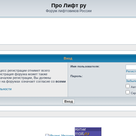
Про Лифт ру
Форум лифтовиков России
Вход
Имя пользователя:
цесс регистрации отнимет всего
Регис
нистрация форума может также
Пароль:
началом регистрации, Вы должны
Забыл
е на форумах означает согласие со
всеми
Авт
льности
Скр