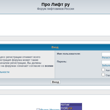
Про Лифт ру
Форум лифтовиков России
Вход
Имя пользователя:
цесс регистрации отнимет всего
Регис
нистрация форума может также
Пароль:
началом регистрации, Вы должны
Забыл
е на форумах означает согласие со
всеми
Авт
льности
Скр