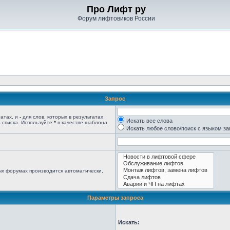
Про Лифт ру
Форум лифтовиков России
Запрос
татах, и
-
для слов, которых в результатах
Искать все слова
 списка. Используйте
*
в качестве шаблона
Искать любое слово/поиск с языком з
ых форумах производится автоматически,
Параметры запроса
Искать: