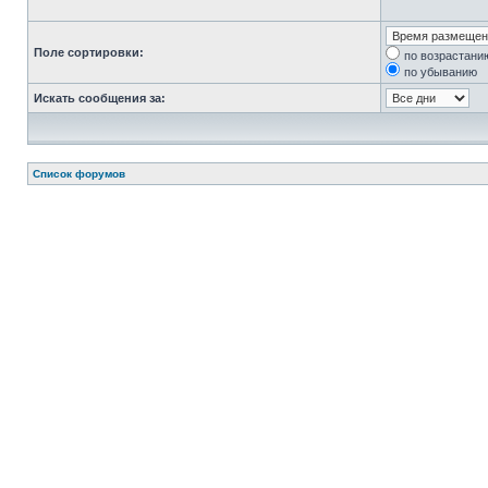
Поле сортировки:
по возрастани
по убыванию
Искать сообщения за:
Список форумов