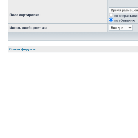
Поле сортировки:
по возрастани
по убыванию
Искать сообщения за:
Список форумов