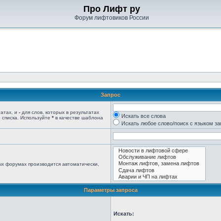
Про Лифт ру
Форум лифтовиков России
Запрос
татах, и
-
для слов, которых в результатах
Искать все слова
 списка. Используйте
*
в качестве шаблона
Искать любое слово/поиск с языком з
ых форумах производится автоматически,
Параметры запроса
Искать: