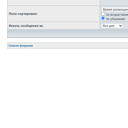
Поле сортировки:
по возрастани
по убыванию
Искать сообщения за:
Список форумов