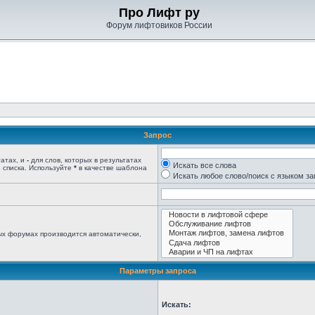
Про Лифт ру
Форум лифтовиков России
Запрос
татах, и
-
для слов, которых в результатах
Искать все слова
 списка. Используйте
*
в качестве шаблона
Искать любое слово/поиск с языком з
ых форумах производится автоматически,
Параметры запроса
Искать: