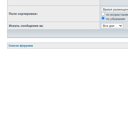
Поле сортировки:
по возрастани
по убыванию
Искать сообщения за:
Список форумов