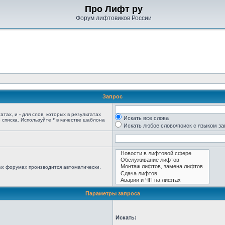
Про Лифт ру
Форум лифтовиков России
Запрос
татах, и
-
для слов, которых в результатах
Искать все слова
 списка. Используйте
*
в качестве шаблона
Искать любое слово/поиск с языком з
ых форумах производится автоматически,
Параметры запроса
Искать: