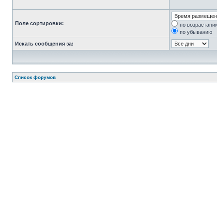
Поле сортировки:
по возрастани
по убыванию
Искать сообщения за:
Список форумов