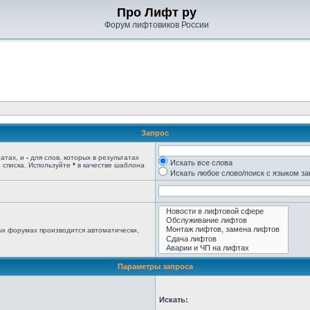
Про Лифт ру
Форум лифтовиков России
Запрос
татах, и
-
для слов, которых в результатах
Искать все слова
 списка. Используйте
*
в качестве шаблона
Искать любое слово/поиск с языком з
ых форумах производится автоматически,
Параметры запроса
Искать: