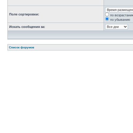
Поле сортировки:
по возрастани
по убыванию
Искать сообщения за:
Список форумов