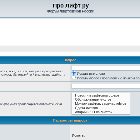
Про Лифт ру
Форум лифтовиков России
Запрос
татах, и
-
для слов, которых в результатах
Искать все слова
 списка. Используйте
*
в качестве шаблона
Искать любое слово/поиск с языком з
ых форумах производится автоматически,
Параметры запроса
Искать: