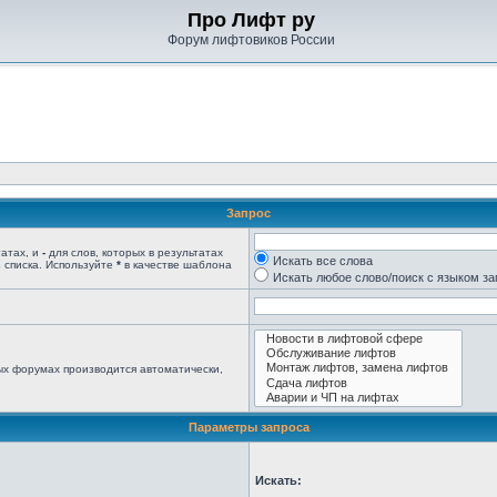
Про Лифт ру
Форум лифтовиков России
Запрос
татах, и
-
для слов, которых в результатах
Искать все слова
 списка. Используйте
*
в качестве шаблона
Искать любое слово/поиск с языком з
ых форумах производится автоматически,
Параметры запроса
Искать: