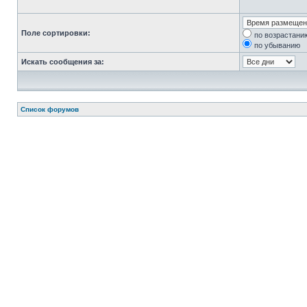
Поле сортировки:
по возрастани
по убыванию
Искать сообщения за:
Список форумов