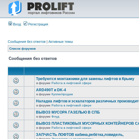
Вход
Регистрация
Сообщения без ответов
|
Активные темы
Список форумов
Сообщения без ответов
Требуются монтажники для замены лифтов в Крыму
в форуме
Работа в лифтовой сфере
ARD490T и DK-4
в форуме
Куплю/продам
Наладка лифтов и эскалаторов различных производи
в форуме
Работа в лифтовой сфере
ВЫВОЗ МУСОРА ГАЗЕЛЬЮ В СПБ
в форуме
Флуд
ВЫВОЗ ПЛАСТИКОВЫХ МУСОРНЫХ КОНТЕЙНЕРОВ СА
в форуме
Работа в лифтовой сфере
ЗАПЧАСТЬ ЛОФТОВ кабина,ребётка,ловидель,
в форуме
Эскалаторы и траволаторы