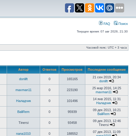
FAQ
Поиск
Текущее время: 07 авг 2026, 21:30
Часовой пояс: UTC + 3 часа
Автор
Ответов
Просмотров
Последнее сообщение
21 сен 2019, 20:34
donlift
0
165165
donlift
25 мар 2016, 14:25
maxman11
0
223190
maxman11
14 янв 2015, 11:31
Наладчик
0
101496
Наладчик
09 дек 2013, 16:21
BaliRem
0
95939
BaliRem
09 дек 2013, 12:46
Tinersi
0
93458
Tinersi
07 дек 2013, 11:09
nana1010
0
188552
nana1010