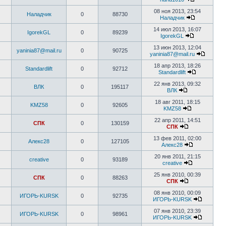
08 ноя 2013, 23:54
Наладчик
0
88730
Наладчик
14 июл 2013, 16:07
IgorekGL
0
89239
IgorekGL
13 июн 2013, 12:04
yaninia87@mail.ru
0
90725
yaninia87@mail.ru
18 апр 2013, 18:26
Standardlift
0
92712
Standardlift
22 янв 2013, 09:32
ВЛК
0
195117
ВЛК
18 авг 2011, 18:15
KMZ58
0
92605
KMZ58
22 апр 2011, 14:51
СПК
0
130159
СПК
13 фев 2011, 02:00
Алекс28
0
127105
Алекс28
20 янв 2011, 21:15
creative
0
93189
creative
25 янв 2010, 00:39
СПК
0
88263
СПК
08 янв 2010, 00:09
ИГОРЬ-KURSK
0
92735
ИГОРЬ-KURSK
07 янв 2010, 23:39
ИГОРЬ-KURSK
0
98961
ИГОРЬ-KURSK