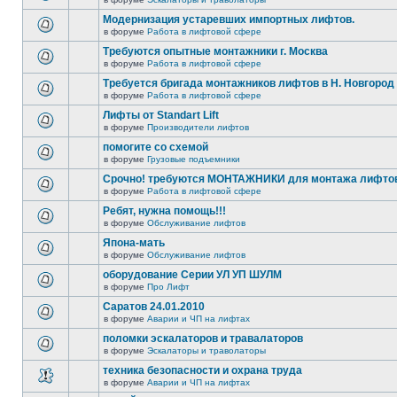
Модернизация устаревших импортных лифтов.
в форуме
Работа в лифтовой сфере
Требуются опытные монтажники г. Москва
в форуме
Работа в лифтовой сфере
Требуется бригада монтажников лифтов в Н. Новгород
в форуме
Работа в лифтовой сфере
Лифты от Standart Lift
в форуме
Производители лифтов
помогите со схемой
в форуме
Грузовые подъемники
Срочно! требуются МОНТАЖНИКИ для монтажа лифтов 
в форуме
Работа в лифтовой сфере
Ребят, нужна помощь!!!
в форуме
Обслуживание лифтов
Япона-мать
в форуме
Обслуживание лифтов
оборудование Серии УЛ УП ШУЛМ
в форуме
Про Лифт
Саратов 24.01.2010
в форуме
Аварии и ЧП на лифтах
поломки эскалаторов и травалаторов
в форуме
Эскалаторы и траволаторы
техника безопасности и охрана труда
в форуме
Аварии и ЧП на лифтах