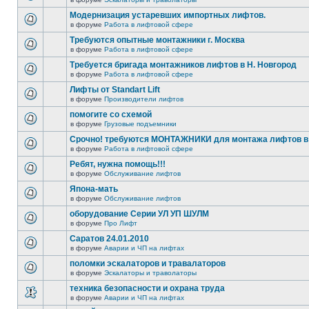
Модернизация устаревших импортных лифтов.
в форуме
Работа в лифтовой сфере
Требуются опытные монтажники г. Москва
в форуме
Работа в лифтовой сфере
Требуется бригада монтажников лифтов в Н. Новгород
в форуме
Работа в лифтовой сфере
Лифты от Standart Lift
в форуме
Производители лифтов
помогите со схемой
в форуме
Грузовые подъемники
Срочно! требуются МОНТАЖНИКИ для монтажа лифтов в 
в форуме
Работа в лифтовой сфере
Ребят, нужна помощь!!!
в форуме
Обслуживание лифтов
Япона-мать
в форуме
Обслуживание лифтов
оборудование Серии УЛ УП ШУЛМ
в форуме
Про Лифт
Саратов 24.01.2010
в форуме
Аварии и ЧП на лифтах
поломки эскалаторов и травалаторов
в форуме
Эскалаторы и траволаторы
техника безопасности и охрана труда
в форуме
Аварии и ЧП на лифтах