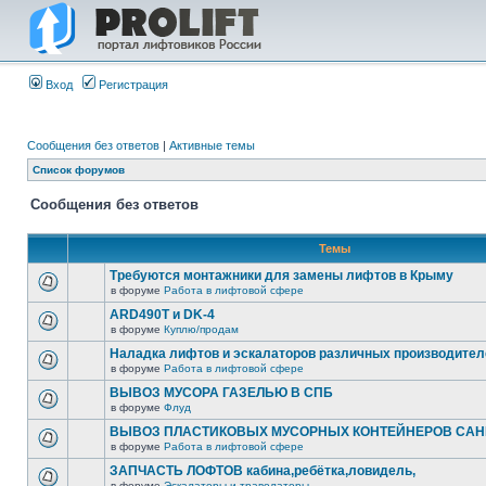
Вход
Регистрация
Сообщения без ответов
|
Активные темы
Список форумов
Сообщения без ответов
Темы
Требуются монтажники для замены лифтов в Крыму
в форуме
Работа в лифтовой сфере
ARD490T и DK-4
в форуме
Куплю/продам
Наладка лифтов и эскалаторов различных производител
в форуме
Работа в лифтовой сфере
ВЫВОЗ МУСОРА ГАЗЕЛЬЮ В СПБ
в форуме
Флуд
ВЫВОЗ ПЛАСТИКОВЫХ МУСОРНЫХ КОНТЕЙНЕРОВ САНК
в форуме
Работа в лифтовой сфере
ЗАПЧАСТЬ ЛОФТОВ кабина,ребётка,ловидель,
в форуме
Эскалаторы и траволаторы