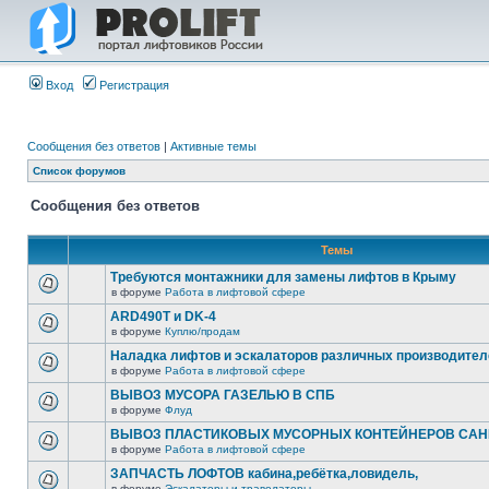
Вход
Регистрация
Сообщения без ответов
|
Активные темы
Список форумов
Сообщения без ответов
Темы
Требуются монтажники для замены лифтов в Крыму
в форуме
Работа в лифтовой сфере
ARD490T и DK-4
в форуме
Куплю/продам
Наладка лифтов и эскалаторов различных производител
в форуме
Работа в лифтовой сфере
ВЫВОЗ МУСОРА ГАЗЕЛЬЮ В СПБ
в форуме
Флуд
ВЫВОЗ ПЛАСТИКОВЫХ МУСОРНЫХ КОНТЕЙНЕРОВ САНК
в форуме
Работа в лифтовой сфере
ЗАПЧАСТЬ ЛОФТОВ кабина,ребётка,ловидель,
в форуме
Эскалаторы и траволаторы