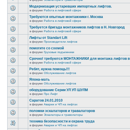
Модернизация устаревших импортных лифтов.
в форуме
Работа в лифтовой сфере
Требуются опытные монтажники г. Москва
в форуме
Работа в лифтовой сфере
Требуется бригада монтажников лифтов в Н. Новгород
в форуме
Работа в лифтовой сфере
Лифты от Standart Lift
в форуме
Производители лифтов
помогите со схемой
в форуме
Грузовые подъемники
Срочно! требуются МОНТАЖНИКИ для монтажа лифтов в 
в форуме
Работа в лифтовой сфере
Ребят, нужна помощь!!!
в форуме
Обслуживание лифтов
Япона-мать
в форуме
Обслуживание лифтов
оборудование Серии УЛ УП ШУЛМ
в форуме
Про Лифт
Саратов 24.01.2010
в форуме
Аварии и ЧП на лифтах
поломки эскалаторов и травалаторов
в форуме
Эскалаторы и траволаторы
техника безопасности и охрана труда
в форуме
Аварии и ЧП на лифтах