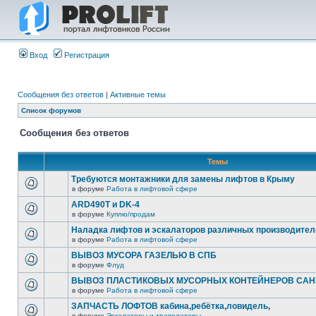
Вход
Регистрация
Сообщения без ответов
|
Активные темы
Список форумов
Сообщения без ответов
Темы
Требуются монтажники для замены лифтов в Крыму
в форуме
Работа в лифтовой сфере
ARD490T и DK-4
в форуме
Куплю/продам
Наладка лифтов и эскалаторов различных производител
в форуме
Работа в лифтовой сфере
ВЫВОЗ МУСОРА ГАЗЕЛЬЮ В СПБ
в форуме
Флуд
ВЫВОЗ ПЛАСТИКОВЫХ МУСОРНЫХ КОНТЕЙНЕРОВ САНК
в форуме
Работа в лифтовой сфере
ЗАПЧАСТЬ ЛОФТОВ кабина,ребётка,ловидель,
в форуме
Эскалаторы и траволаторы