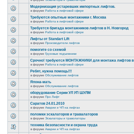
Модернизация устаревших импортных лифтов.
в форуме
Работа в лифтовой сфере
Требуются опытные монтажники г. Москва
в форуме
Работа в лифтовой сфере
Требуется бригада монтажников лифтов в Н. Новгород
в форуме
Работа в лифтовой сфере
Лифты от Standart Lift
в форуме
Производители лифтов
помогите со схемой
в форуме
Грузовые подъемники
Срочно! требуются МОНТАЖНИКИ для монтажа лифтов в 
в форуме
Работа в лифтовой сфере
Ребят, нужна помощь!!!
в форуме
Обслуживание лифтов
Япона-мать
в форуме
Обслуживание лифтов
оборудование Серии УЛ УП ШУЛМ
в форуме
Про Лифт
Саратов 24.01.2010
в форуме
Аварии и ЧП на лифтах
поломки эскалаторов и травалаторов
в форуме
Эскалаторы и траволаторы
техника безопасности и охрана труда
в форуме
Аварии и ЧП на лифтах