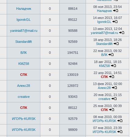
08 ноя 2013, 23:54
Наладчик
0
88614
Наладчик
14 июл 2013, 16:07
IgorekGL
0
89112
IgorekGL
13 июн 2013, 12:04
yaninia87@mail.ru
0
90588
yaninia87@mail.ru
18 апр 2013, 18:26
Standardlift
0
92569
Standardlift
22 янв 2013, 09:32
ВЛК
0
194751
ВЛК
18 авг 2011, 18:15
KMZ58
0
92484
KMZ58
22 апр 2011, 14:51
СПК
0
130019
СПК
13 фев 2011, 02:00
Алекс28
0
126972
Алекс28
20 янв 2011, 21:15
creative
0
93043
creative
25 янв 2010, 00:39
СПК
0
88112
СПК
08 янв 2010, 00:09
ИГОРЬ-KURSK
0
92579
ИГОРЬ-KURSK
07 янв 2010, 23:39
ИГОРЬ-KURSK
0
98809
ИГОРЬ-KURSK