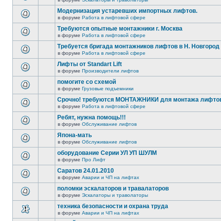
Модернизация устаревших импортных лифтов.
в форуме
Работа в лифтовой сфере
Требуются опытные монтажники г. Москва
в форуме
Работа в лифтовой сфере
Требуется бригада монтажников лифтов в Н. Новгород
в форуме
Работа в лифтовой сфере
Лифты от Standart Lift
в форуме
Производители лифтов
помогите со схемой
в форуме
Грузовые подъемники
Срочно! требуются МОНТАЖНИКИ для монтажа лифтов 
в форуме
Работа в лифтовой сфере
Ребят, нужна помощь!!!
в форуме
Обслуживание лифтов
Япона-мать
в форуме
Обслуживание лифтов
оборудование Серии УЛ УП ШУЛМ
в форуме
Про Лифт
Саратов 24.01.2010
в форуме
Аварии и ЧП на лифтах
поломки эскалаторов и травалаторов
в форуме
Эскалаторы и траволаторы
техника безопасности и охрана труда
в форуме
Аварии и ЧП на лифтах