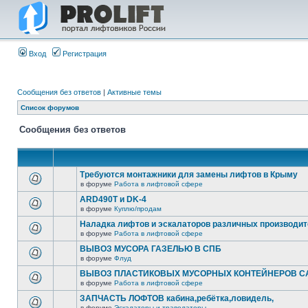
Вход
Регистрация
Сообщения без ответов
|
Активные темы
Список форумов
Сообщения без ответов
Требуются монтажники для замены лифтов в Крыму
в форуме
Работа в лифтовой сфере
ARD490T и DK-4
в форуме
Куплю/продам
Наладка лифтов и эскалаторов различных производи
в форуме
Работа в лифтовой сфере
ВЫВОЗ МУСОРА ГАЗЕЛЬЮ В СПБ
в форуме
Флуд
ВЫВОЗ ПЛАСТИКОВЫХ МУСОРНЫХ КОНТЕЙНЕРОВ СА
в форуме
Работа в лифтовой сфере
ЗАПЧАСТЬ ЛОФТОВ кабина,ребётка,ловидель,
в форуме
Эскалаторы и траволаторы