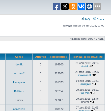
FAQ
Поиск
Текущее время: 06 авг 2026, 03:09
Часовой пояс: UTC + 3 часа
Автор
Ответов
Просмотров
Последнее сообщение
21 сен 2019, 20:34
donlift
0
164800
donlift
25 мар 2016, 14:25
maxman11
0
222805
maxman11
14 янв 2015, 11:31
Наладчик
0
101373
Наладчик
09 дек 2013, 16:21
BaliRem
0
95784
BaliRem
09 дек 2013, 12:46
Tinersi
0
93347
Tinersi
07 дек 2013, 11:09
nana1010
0
188172
nana1010