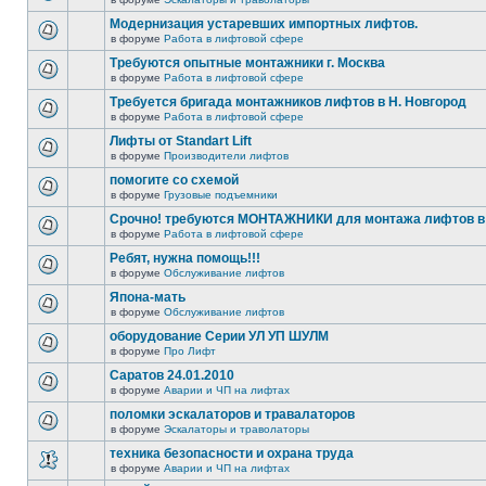
Модернизация устаревших импортных лифтов.
в форуме
Работа в лифтовой сфере
Требуются опытные монтажники г. Москва
в форуме
Работа в лифтовой сфере
Требуется бригада монтажников лифтов в Н. Новгород
в форуме
Работа в лифтовой сфере
Лифты от Standart Lift
в форуме
Производители лифтов
помогите со схемой
в форуме
Грузовые подъемники
Срочно! требуются МОНТАЖНИКИ для монтажа лифтов в 
в форуме
Работа в лифтовой сфере
Ребят, нужна помощь!!!
в форуме
Обслуживание лифтов
Япона-мать
в форуме
Обслуживание лифтов
оборудование Серии УЛ УП ШУЛМ
в форуме
Про Лифт
Саратов 24.01.2010
в форуме
Аварии и ЧП на лифтах
поломки эскалаторов и травалаторов
в форуме
Эскалаторы и траволаторы
техника безопасности и охрана труда
в форуме
Аварии и ЧП на лифтах