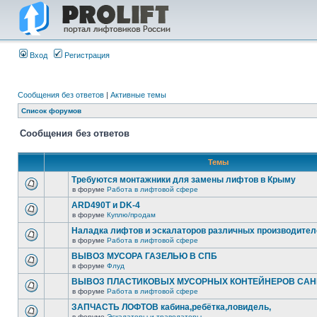
Вход
Регистрация
Сообщения без ответов
|
Активные темы
Список форумов
Сообщения без ответов
Темы
Требуются монтажники для замены лифтов в Крыму
в форуме
Работа в лифтовой сфере
ARD490T и DK-4
в форуме
Куплю/продам
Наладка лифтов и эскалаторов различных производител
в форуме
Работа в лифтовой сфере
ВЫВОЗ МУСОРА ГАЗЕЛЬЮ В СПБ
в форуме
Флуд
ВЫВОЗ ПЛАСТИКОВЫХ МУСОРНЫХ КОНТЕЙНЕРОВ САНК
в форуме
Работа в лифтовой сфере
ЗАПЧАСТЬ ЛОФТОВ кабина,ребётка,ловидель,
в форуме
Эскалаторы и траволаторы