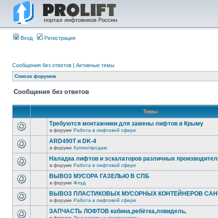
Вход
Регистрация
Сообщения без ответов
|
Активные темы
Список форумов
Сообщения без ответов
Темы
Требуются монтажники для замены лифтов в Крыму
в форуме
Работа в лифтовой сфере
ARD490T и DK-4
в форуме
Куплю/продам
Наладка лифтов и эскалаторов различных производител
в форуме
Работа в лифтовой сфере
ВЫВОЗ МУСОРА ГАЗЕЛЬЮ В СПБ
в форуме
Флуд
ВЫВОЗ ПЛАСТИКОВЫХ МУСОРНЫХ КОНТЕЙНЕРОВ САНК
в форуме
Работа в лифтовой сфере
ЗАПЧАСТЬ ЛОФТОВ кабина,ребётка,ловидель,
в форуме
Эскалаторы и траволаторы