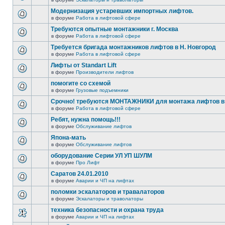
Модернизация устаревших импортных лифтов.
в форуме
Работа в лифтовой сфере
Требуются опытные монтажники г. Москва
в форуме
Работа в лифтовой сфере
Требуется бригада монтажников лифтов в Н. Новгород
в форуме
Работа в лифтовой сфере
Лифты от Standart Lift
в форуме
Производители лифтов
помогите со схемой
в форуме
Грузовые подъемники
Срочно! требуются МОНТАЖНИКИ для монтажа лифтов в 
в форуме
Работа в лифтовой сфере
Ребят, нужна помощь!!!
в форуме
Обслуживание лифтов
Япона-мать
в форуме
Обслуживание лифтов
оборудование Серии УЛ УП ШУЛМ
в форуме
Про Лифт
Саратов 24.01.2010
в форуме
Аварии и ЧП на лифтах
поломки эскалаторов и травалаторов
в форуме
Эскалаторы и траволаторы
техника безопасности и охрана труда
в форуме
Аварии и ЧП на лифтах