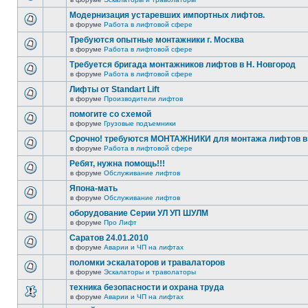
Модернизация устаревших импортных лифтов.
в форуме
Работа в лифтовой сфере
Требуются опытные монтажники г. Москва
в форуме
Работа в лифтовой сфере
Требуется бригада монтажников лифтов в Н. Новгород
в форуме
Работа в лифтовой сфере
Лифты от Standart Lift
в форуме
Производители лифтов
помогите со схемой
в форуме
Грузовые подъемники
Срочно! требуются МОНТАЖНИКИ для монтажа лифтов в 
в форуме
Работа в лифтовой сфере
Ребят, нужна помощь!!!
в форуме
Обслуживание лифтов
Япона-мать
в форуме
Обслуживание лифтов
оборудование Серии УЛ УП ШУЛМ
в форуме
Про Лифт
Саратов 24.01.2010
в форуме
Аварии и ЧП на лифтах
поломки эскалаторов и травалаторов
в форуме
Эскалаторы и траволаторы
техника безопасности и охрана труда
в форуме
Аварии и ЧП на лифтах