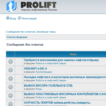
Вход
Регистрация
Сообщения без ответов
|
Активные темы
Список форумов
Сообщения без ответов
Темы
Требуются монтажники для замены лифтов в Крыму
в форуме
Работа в лифтовой сфере
ARD490T и DK-4
в форуме
Куплю/продам
Наладка лифтов и эскалаторов различных производител
в форуме
Работа в лифтовой сфере
ВЫВОЗ МУСОРА ГАЗЕЛЬЮ В СПБ
в форуме
Флуд
ВЫВОЗ ПЛАСТИКОВЫХ МУСОРНЫХ КОНТЕЙНЕРОВ САНК
в форуме
Работа в лифтовой сфере
ЗАПЧАСТЬ ЛОФТОВ кабина,ребётка,ловидель,
в форуме
Эскалаторы и траволаторы