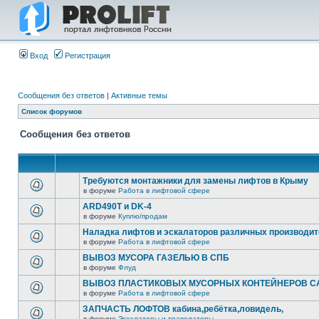
Вход
Регистрация
Сообщения без ответов
|
Активные темы
Список форумов
Сообщения без ответов
Требуются монтажники для замены лифтов в Крыму
в форуме
Работа в лифтовой сфере
ARD490T и DK-4
в форуме
Куплю/продам
Наладка лифтов и эскалаторов различных производи
в форуме
Работа в лифтовой сфере
ВЫВОЗ МУСОРА ГАЗЕЛЬЮ В СПБ
в форуме
Флуд
ВЫВОЗ ПЛАСТИКОВЫХ МУСОРНЫХ КОНТЕЙНЕРОВ СА
в форуме
Работа в лифтовой сфере
ЗАПЧАСТЬ ЛОФТОВ кабина,ребётка,ловидель,
в форуме
Эскалаторы и траволаторы