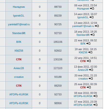
08 ноя 2013, 23:54
Наладчик
0
88730
Наладчик
14 июл 2013, 16:07
IgorekGL
0
89239
IgorekGL
13 июн 2013, 12:04
yaninia87@mail.ru
0
90725
yaninia87@mail.ru
18 апр 2013, 18:26
Standardlift
0
92710
Standardlift
22 янв 2013, 09:32
ВЛК
0
195106
ВЛК
18 авг 2011, 18:15
KMZ58
0
92602
KMZ58
22 апр 2011, 14:51
СПК
0
130156
СПК
13 фев 2011, 02:00
Алекс28
0
127103
Алекс28
20 янв 2011, 21:15
creative
0
93188
creative
25 янв 2010, 00:39
СПК
0
88259
СПК
08 янв 2010, 00:09
ИГОРЬ-KURSK
0
92733
ИГОРЬ-KURSK
07 янв 2010, 23:39
ИГОРЬ-KURSK
0
98956
ИГОРЬ-KURSK