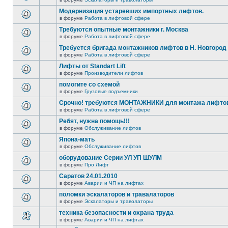
Модернизация устаревших импортных лифтов.
в форуме
Работа в лифтовой сфере
Требуются опытные монтажники г. Москва
в форуме
Работа в лифтовой сфере
Требуется бригада монтажников лифтов в Н. Новгород
в форуме
Работа в лифтовой сфере
Лифты от Standart Lift
в форуме
Производители лифтов
помогите со схемой
в форуме
Грузовые подъемники
Срочно! требуются МОНТАЖНИКИ для монтажа лифтов 
в форуме
Работа в лифтовой сфере
Ребят, нужна помощь!!!
в форуме
Обслуживание лифтов
Япона-мать
в форуме
Обслуживание лифтов
оборудование Серии УЛ УП ШУЛМ
в форуме
Про Лифт
Саратов 24.01.2010
в форуме
Аварии и ЧП на лифтах
поломки эскалаторов и травалаторов
в форуме
Эскалаторы и траволаторы
техника безопасности и охрана труда
в форуме
Аварии и ЧП на лифтах