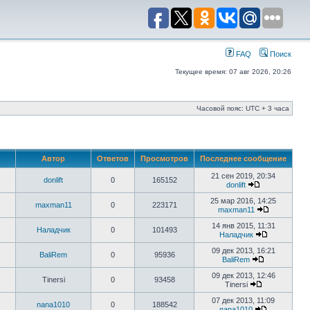
FAQ
Поиск
Текущее время: 07 авг 2026, 20:26
Часовой пояс: UTC + 3 часа
Автор
Ответов
Просмотров
Последнее сообщение
21 сен 2019, 20:34
donlift
0
165152
donlift
25 мар 2016, 14:25
maxman11
0
223171
maxman11
14 янв 2015, 11:31
Наладчик
0
101493
Наладчик
09 дек 2013, 16:21
BaliRem
0
95936
BaliRem
09 дек 2013, 12:46
Tinersi
0
93458
Tinersi
07 дек 2013, 11:09
nana1010
0
188542
nana1010