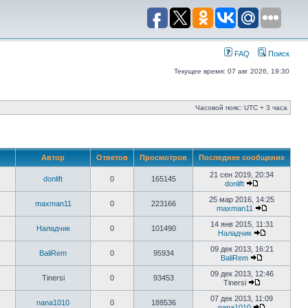
FAQ
Поиск
Текущее время: 07 авг 2026, 19:30
Часовой пояс: UTC + 3 часа
Автор
Ответов
Просмотров
Последнее сообщение
21 сен 2019, 20:34
donlift
0
165145
donlift
25 мар 2016, 14:25
maxman11
0
223166
maxman11
14 янв 2015, 11:31
Наладчик
0
101490
Наладчик
09 дек 2013, 16:21
BaliRem
0
95934
BaliRem
09 дек 2013, 12:46
Tinersi
0
93453
Tinersi
07 дек 2013, 11:09
nana1010
0
188536
nana1010