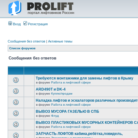
Вход
Регистрация
Сообщения без ответов
|
Активные темы
Список форумов
Сообщения без ответов
Требуются монтажники для замены лифтов в Крыму
в форуме
Работа в лифтовой сфере
ARD490T и DK-4
в форуме
Куплю/продам
Наладка лифтов и эскалаторов различных производи
в форуме
Работа в лифтовой сфере
ВЫВОЗ МУСОРА ГАЗЕЛЬЮ В СПБ
в форуме
Флуд
ВЫВОЗ ПЛАСТИКОВЫХ МУСОРНЫХ КОНТЕЙНЕРОВ СА
в форуме
Работа в лифтовой сфере
ЗАПЧАСТЬ ЛОФТОВ кабина,ребётка,ловидель,
в форуме
Эскалаторы и траволаторы