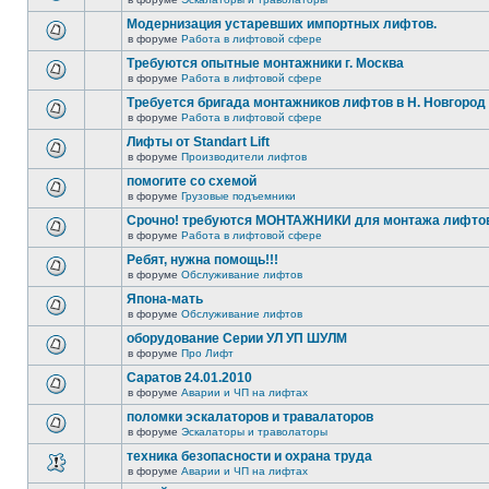
Модернизация устаревших импортных лифтов.
в форуме
Работа в лифтовой сфере
Требуются опытные монтажники г. Москва
в форуме
Работа в лифтовой сфере
Требуется бригада монтажников лифтов в Н. Новгород
в форуме
Работа в лифтовой сфере
Лифты от Standart Lift
в форуме
Производители лифтов
помогите со схемой
в форуме
Грузовые подъемники
Срочно! требуются МОНТАЖНИКИ для монтажа лифтов 
в форуме
Работа в лифтовой сфере
Ребят, нужна помощь!!!
в форуме
Обслуживание лифтов
Япона-мать
в форуме
Обслуживание лифтов
оборудование Серии УЛ УП ШУЛМ
в форуме
Про Лифт
Саратов 24.01.2010
в форуме
Аварии и ЧП на лифтах
поломки эскалаторов и травалаторов
в форуме
Эскалаторы и траволаторы
техника безопасности и охрана труда
в форуме
Аварии и ЧП на лифтах