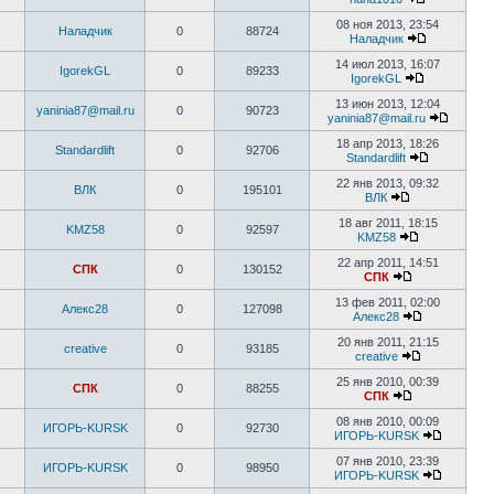
08 ноя 2013, 23:54
Наладчик
0
88724
Наладчик
14 июл 2013, 16:07
IgorekGL
0
89233
IgorekGL
13 июн 2013, 12:04
yaninia87@mail.ru
0
90723
yaninia87@mail.ru
18 апр 2013, 18:26
Standardlift
0
92706
Standardlift
22 янв 2013, 09:32
ВЛК
0
195101
ВЛК
18 авг 2011, 18:15
KMZ58
0
92597
KMZ58
22 апр 2011, 14:51
СПК
0
130152
СПК
13 фев 2011, 02:00
Алекс28
0
127098
Алекс28
20 янв 2011, 21:15
creative
0
93185
creative
25 янв 2010, 00:39
СПК
0
88255
СПК
08 янв 2010, 00:09
ИГОРЬ-KURSK
0
92730
ИГОРЬ-KURSK
07 янв 2010, 23:39
ИГОРЬ-KURSK
0
98950
ИГОРЬ-KURSK