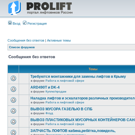
Вход
Регистрация
Сообщения без ответов
|
Активные темы
Список форумов
Сообщения без ответов
Темы
Требуются монтажники для замены лифтов в Крыму
в форуме
Работа в лифтовой сфере
ARD490T и DK-4
в форуме
Куплю/продам
Наладка лифтов и эскалаторов различных производител
в форуме
Работа в лифтовой сфере
ВЫВОЗ МУСОРА ГАЗЕЛЬЮ В СПБ
в форуме
Флуд
ВЫВОЗ ПЛАСТИКОВЫХ МУСОРНЫХ КОНТЕЙНЕРОВ САНК
в форуме
Работа в лифтовой сфере
ЗАПЧАСТЬ ЛОФТОВ кабина,ребётка,ловидель,
в форуме
Эскалаторы и траволаторы