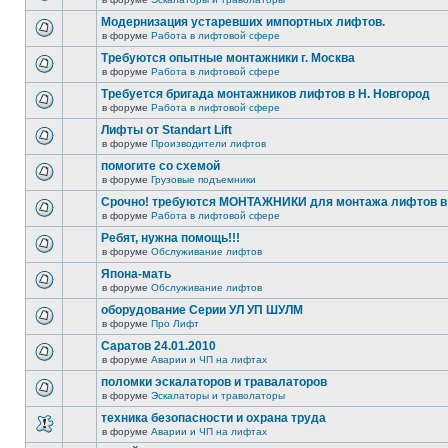
Модернизация устаревших импортных лифтов.
в форуме
Работа в лифтовой сфере
Требуются опытные монтажники г. Москва
в форуме
Работа в лифтовой сфере
Требуется бригада монтажников лифтов в Н. Новгород
в форуме
Работа в лифтовой сфере
Лифты от Standart Lift
в форуме
Производители лифтов
помогите со схемой
в форуме
Грузовые подъемники
Срочно! требуются МОНТАЖНИКИ для монтажа лифтов в 
в форуме
Работа в лифтовой сфере
Ребят, нужна помощь!!!
в форуме
Обслуживание лифтов
Япона-мать
в форуме
Обслуживание лифтов
оборудование Серии УЛ УП ШУЛМ
в форуме
Про Лифт
Саратов 24.01.2010
в форуме
Аварии и ЧП на лифтах
поломки эскалаторов и травалаторов
в форуме
Эскалаторы и траволаторы
техника безопасности и охрана труда
в форуме
Аварии и ЧП на лифтах