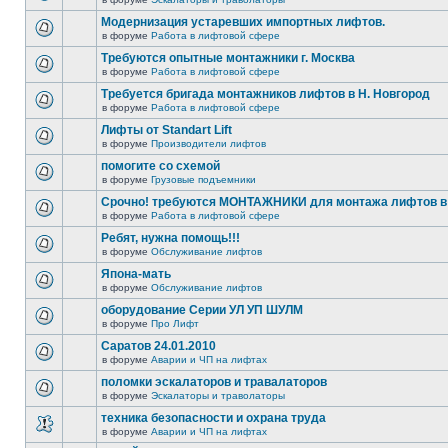
Модернизация устаревших импортных лифтов.
в форуме
Работа в лифтовой сфере
Требуются опытные монтажники г. Москва
в форуме
Работа в лифтовой сфере
Требуется бригада монтажников лифтов в Н. Новгород
в форуме
Работа в лифтовой сфере
Лифты от Standart Lift
в форуме
Производители лифтов
помогите со схемой
в форуме
Грузовые подъемники
Срочно! требуются МОНТАЖНИКИ для монтажа лифтов в 
в форуме
Работа в лифтовой сфере
Ребят, нужна помощь!!!
в форуме
Обслуживание лифтов
Япона-мать
в форуме
Обслуживание лифтов
оборудование Серии УЛ УП ШУЛМ
в форуме
Про Лифт
Саратов 24.01.2010
в форуме
Аварии и ЧП на лифтах
поломки эскалаторов и травалаторов
в форуме
Эскалаторы и траволаторы
техника безопасности и охрана труда
в форуме
Аварии и ЧП на лифтах