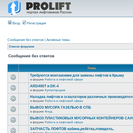
Вход
Регистрация
Сообщения без ответов
|
Активные темы
Список форумов
Сообщения без ответов
Темы
Требуются монтажники для замены лифтов в Крыму
в форуме
Работа в лифтовой сфере
ARD490T и DK-4
в форуме
Куплю/продам
Наладка лифтов и эскалаторов различных производител
в форуме
Работа в лифтовой сфере
ВЫВОЗ МУСОРА ГАЗЕЛЬЮ В СПБ
в форуме
Флуд
ВЫВОЗ ПЛАСТИКОВЫХ МУСОРНЫХ КОНТЕЙНЕРОВ САНК
в форуме
Работа в лифтовой сфере
ЗАПЧАСТЬ ЛОФТОВ кабина,ребётка,ловидель,
в форуме
Эскалаторы и траволаторы